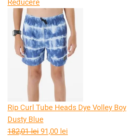
Reducere
inițial
curent
a
este:
fost:
65,59 lei.
131,17 lei.
Rip Curl Tube Heads Dye Volley Boy
Dusty Blue
182,01
lei
Prețul
91,00
lei
Prețul