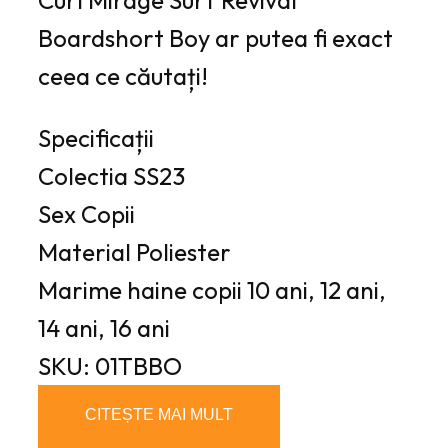
Curl Mirage Surf Revival
Boardshort Boy ar putea fi exact
ceea ce căutați!
Specificații
Colectia
SS23
Sex
Copii
Material
Poliester
Marime haine copii
10 ani, 12 ani,
14 ani, 16 ani
SKU: 01TBBO
CITEȘTE MAI MULT