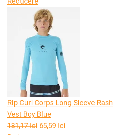
Reducere
inițial
curent
a
este:
fost:
65,59 lei.
131,17 lei.
Rip Curl Corps Long Sleeve Rash
Vest Boy Blue
131,17
lei
Prețul
65,59
lei
Prețul