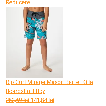
Reducere
inițial
curent
a
este:
fost:
91,00 lei.
182,01 lei.
Rip Curl Mirage Mason Barrel Killa
Boardshort Boy
283,69
lei
Prețul
141,84
lei
Prețul