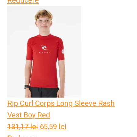
Reducere
Rip Curl Corps Long Sleeve Rash
Vest Boy Red
131,17
lei
Prețul
65,59
lei
Prețul