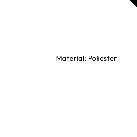
Material: Poliester
Specificații
Colectia
SS23
Sex
Copii