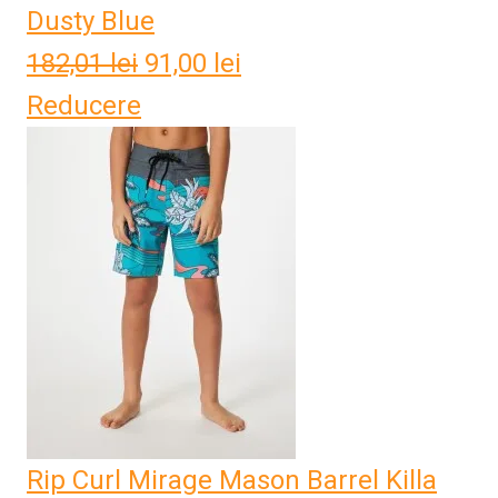
Dusty Blue
182,01
lei
Prețul
91,00
lei
Prețul
Reducere
inițial
curent
a
este:
fost:
91,00 lei.
182,01 lei.
Rip Curl Mirage Mason Barrel Killa