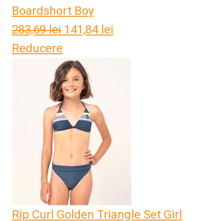
Boardshort Boy
283,69
lei
Prețul
141,84
lei
Prețul
Reducere
inițial
curent
a
este:
fost:
141,84 lei.
283,69 lei.
Rip Curl Golden Triangle Set Girl