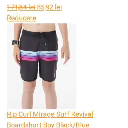
171,84
lei
Prețul
85,92
lei
Prețul
Reducere
inițial
curent
a
este:
fost:
85,92 lei.
171,84 lei.
Rip Curl Mirage Surf Revival
Boardshort Boy Black/Blue