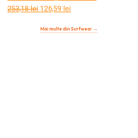
253,18
lei
Prețul
126,59
lei
Prețul
inițial
curent
Mai multe din Surfwear →
a
este:
fost:
126,59 lei.
253,18 lei.