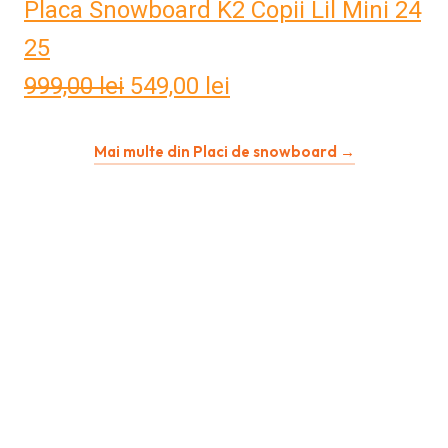
Placa Snowboard K2 Copii Lil Mini 24
25
999,00
lei
Prețul
549,00
lei
Prețul
inițial
curent
Mai multe din Placi de snowboard →
a
este:
fost:
549,00 lei.
999,00 lei.