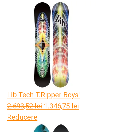
Lib Tech T.Ripper Boys'
2.693,52
lei
Prețul
1.346,75
lei
Prețul
Reducere
inițial
curent
a
este: