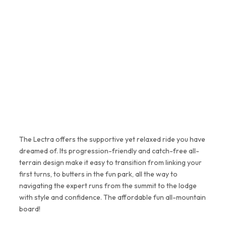
Da, 100% original. Lucrăm exclusiv
cu distribuitori autorizați și
parteneri verificați de echipa
H2O. Fiecare produs vine cu
garanție completă de la
producător.
The Lectra offers the supportive yet relaxed ride you have
dreamed of. Its progression-friendly and catch-free all-
terrain design make it easy to transition from linking your
first turns, to butters in the fun park, all the way to
navigating the expert runs from the summit to the lodge
with style and confidence. The affordable fun all-mountain
board!