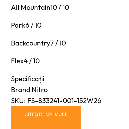
All Mountain
10
/ 10
Park
6
/ 10
Backcountry
7
/ 10
Flex
4
/ 10
Specificații
Brand
Nitro
SKU: FS-833241-001-152W26
CITEȘTE MAI MULT