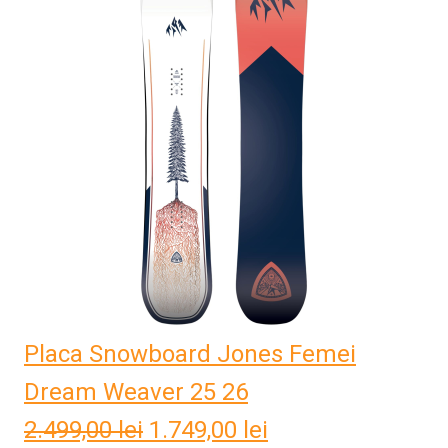
3.557,81 lei.
Placa Snowboard Jones Femei
Dream Weaver 25 26
2.499,00
lei
Prețul
1.749,00
lei
Prețul