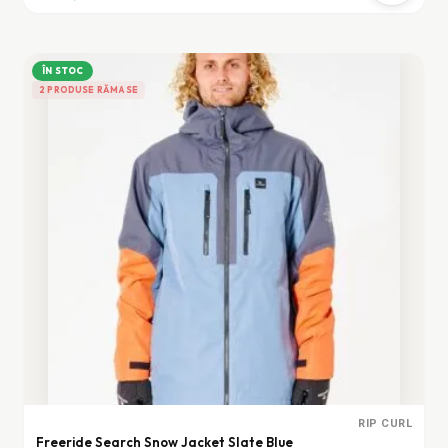
a
este:
fost:
1.245,08 lei.
2.490,16 lei.
ÎN STOC
2 PRODUSE RĂMASE
RIP CURL
Freeride Search Snow Jacket Slate Blue