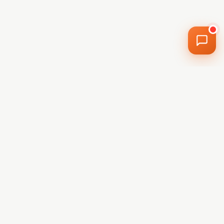
Radu de la H2O
Online acum · Răspunde instant