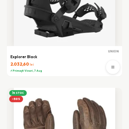
UNION
Explorer Black
2.032,60
lei
⚡ Primești Vineri, 7 Aug
ÎN STOC
−50%