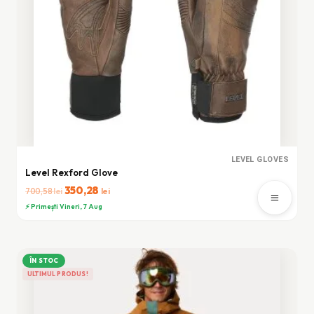
LEVEL GLOVES
Level Rexford Glove
Prețul
350,28
Prețul
lei
lei
700,58
inițial
curent
⚡ Primești Vineri, 7 Aug
a
este:
fost:
350,28 lei.
700,58 lei.
ÎN STOC
ULTIMUL PRODUS!