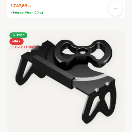
1.747,89
lei
⚡ Primești Vineri, 7 Aug
ÎN STOC
−50%
ULTIMUL PRODUS!