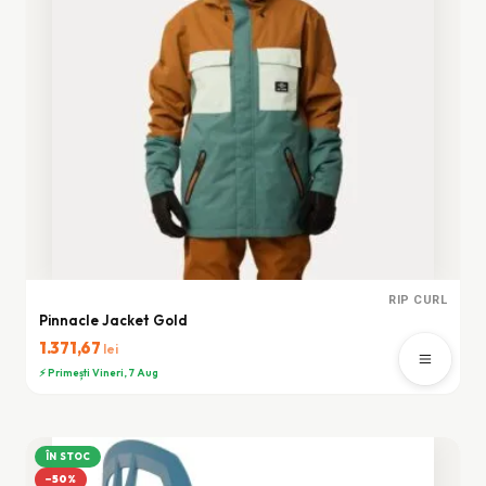
RIP CURL
Pinnacle Jacket Gold
1.371,67
lei
⚡ Primești Vineri, 7 Aug
ÎN STOC
−50%