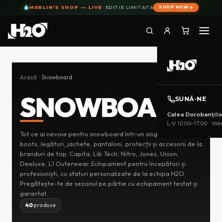
MERLIN'S SHOP — LIVE
· EDITIE LIMITATA
SHOP NOW
Skip
to
Acasă
Snowboard
content
SNOWBOARD
SUNĂ-NE
Calea Dorobanțilo
L-V 10:00–17:00 · Wee
Tot ce ai nevoie pentru snowboard într-un singur loc. Plăci,
CONTUL
MEU
boots, legături, jachete, pantaloni, protecții și accesorii de la
branduri de top: Capita, Lib Tech, Nitro, Jones, Union,
Deeluxe, L1 Outerwear. Echipament pentru începători și
CATEGORII
profesioniști, cu sfaturi personalizate de la echipa H2O.
Pregătește-te de sezonul pe pârtie cu echipament testat și
garantat.
40
produse