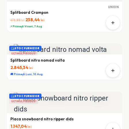
UNION
Splitboard Crampon
Prețul
238,44
Prețul
lei
lei
476,88
inițial
curent
⚡ Primești Vineri, 7 Aug
a
este:
fost:
238,44 lei.
476,88 lei.
STOC FURNIZOR
ULTIMUL PRODUS!
Splitboard nitro nomad volta
2.845,34
lei
🚚 Primești Luni, 10 Aug
STOC FURNIZOR
ULTIMUL PRODUS!
Placa snowboard nitro ripper dids
1.147,04
lei