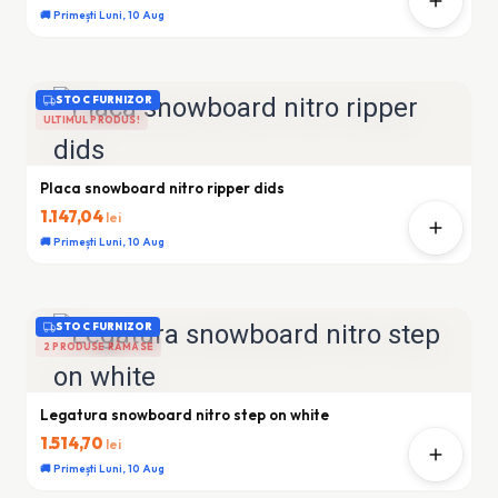
🚚 Primești Luni, 10 Aug
STOC FURNIZOR
ULTIMUL PRODUS!
Placa snowboard nitro ripper dids
1.147,04
lei
🚚 Primești Luni, 10 Aug
STOC FURNIZOR
2 PRODUSE RĂMASE
Legatura snowboard nitro step on white
1.514,70
lei
🚚 Primești Luni, 10 Aug