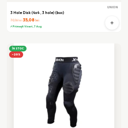
UNION
3 Hole Disk (4x4 , 3 hole) (buc)
Prețul
35,08
Prețul
lei
lei
70,16
inițial
curent
⚡ Primești Vineri, 7 Aug
a
este:
fost:
35,08 lei.
70,16 lei.
ÎN STOC
−20%