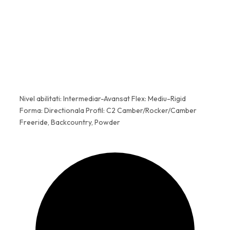
5
,
7
9
,
0
8
1
l
e
l
i
Nivel abilitati: Intermediar-Avansat Flex: Mediu-Rigid
e
.
Forma: Directionala Profil: C2 Camber/Rocker/Camber
Freeride, Backcountry, Powder
i
.