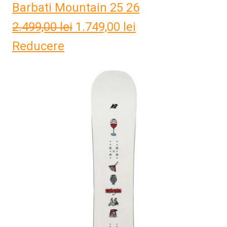
Barbati Mountain 25 26
2.499,00
lei
Prețul
1.749,00
lei
Prețul
Reducere
inițial
curent
a
este:
fost:
1.749,00 lei.
2.499,00 lei.