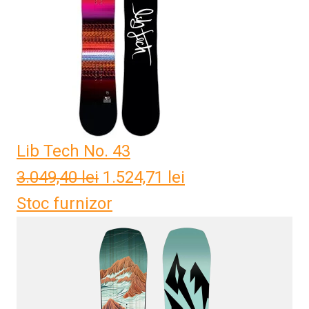
Lib Tech No. 43
3.049,40
lei
Prețul
1.524,71
lei
Prețul
Stoc furnizor
inițial
curent
a
este:
fost:
1.524,71 lei.
3.049,40 lei.