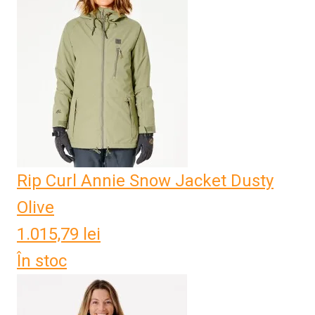
Rip Curl Annie Snow Jacket Dusty
Olive
1.015,79
lei
În stoc