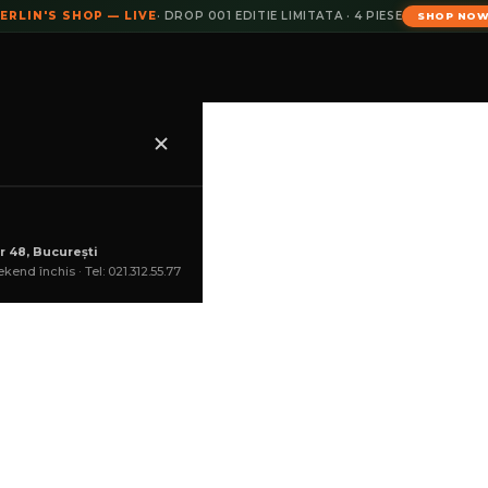
ERLIN'S SHOP — LIVE
· DROP 001 EDITIE LIMITATA · 4 PIESE
SHOP NO
r 48, București
kend închis · Tel: 021.312.55.77
2.032,60
lei
COȘ
Acest produs nu este di
Explorează alte produs