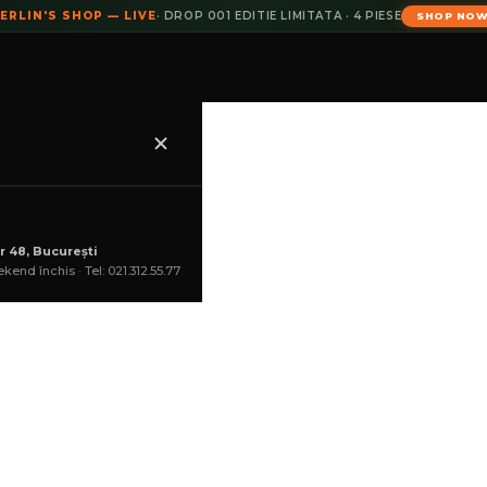
ERLIN'S SHOP — LIVE
· DROP 001 EDITIE LIMITATA · 4 PIESE
SHOP NO
formance – by Marcus Kleveland
r 48, București
kend închis · Tel: 021.312.55.77
COȘ
lei
(ultimul produs!)
--:--:--
GHID MĂRIMI