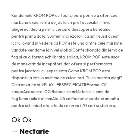
Kendamele KROM POP au fost create pentru a oferi cea
mai buna experienta de joc la un pret accesibil – fiind
alegerea ideala pentru cei care descopera kendama
pentru prima data. Suntem increzatori ca am reusit acest
lucru, avand in vedere ca POP este una dintre cele mai bine
vandute kendame la nivel global.Confectionata din lemn de
fag si cu o forma echilibrata, solida, KROM POP este usor
de manevrat de incepatori, dar ofera si performanta
pentru jucatorii cu experienta.Gama KROM POP este
disponibila intr-o multime de culori tari. Tu ce nuanta alegi?
Distreaza-te si #PLAYLIFESPECIFICATII:Forma: CK
shapeAcoperire: OG Rubber clearMaterial: Lemn de
fagTama (bila): 61 mmAta: 55 cmPachetul contine: unealta
pentru schimbat ata, ata de rezerva (70 cm) si stickere.
Ok Ok
—
Nectarie