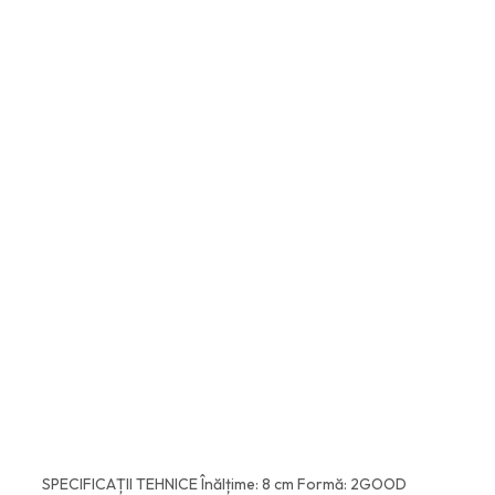
ADAUGĂ ÎN COȘ
SPECIFICAȚII TEHNICE Înălțime: 8 cm Formă: 2GOOD