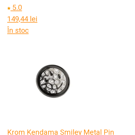
5.0
149,44
lei
În stoc
Krom Kendama Smiley Metal Pin