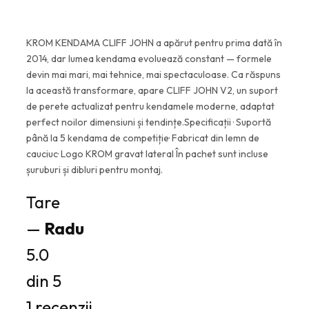
KROM KENDAMA CLIFF JOHN a apărut pentru prima dată în
2014, dar lumea kendama evoluează constant — formele
devin mai mari, mai tehnice, mai spectaculoase. Ca răspuns
la această transformare, apare CLIFF JOHN V2, un suport
de perete actualizat pentru kendamele moderne, adaptat
perfect noilor dimensiuni și tendințe.Specificații · Suportă
până la 5 kendama de competiție· Fabricat din lemn de
cauciuc· Logo KROM gravat lateral În pachet sunt incluse
șuruburi și dibluri pentru montaj.
Tare
—
Radu
5.0
din 5
1 recenzii