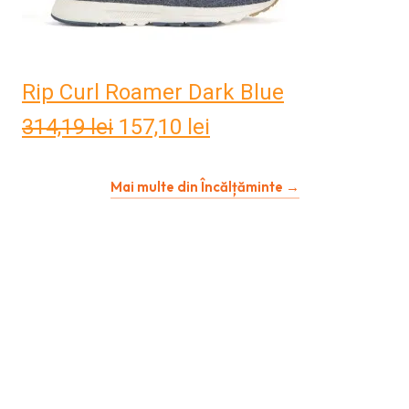
Rip Curl Roamer Dark Blue
314,19
lei
Prețul
157,10
lei
Prețul
inițial
curent
Mai multe din Încălțăminte →
a
este:
fost:
157,10 lei.
314,19 lei.