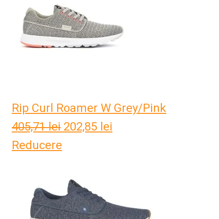
Rip Curl Roamer W Grey/Pink
405,71
lei
Prețul
202,85
lei
Prețul
Reducere
inițial
curent
a
este:
fost:
202,85 lei.
405,71 lei.