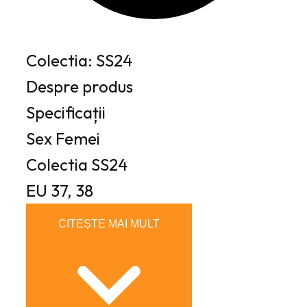
1
0
,
4
5
Colectia: SS24
9
l
e
Despre produs
l
i
Specificații
e
.
Sex
Femei
i
Colectia
SS24
.
EU
37, 38
CITEȘTE MAI MULT