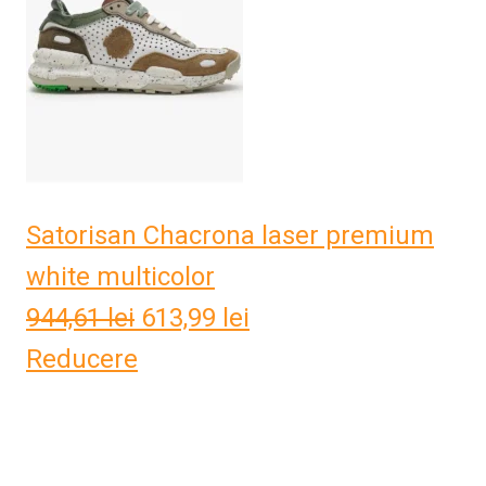
Satorisan Chacrona laser premium
white multicolor
944,61
lei
Prețul
613,99
lei
Prețul
Reducere
inițial
curent
a
este:
fost:
613,99 lei.
944,61 lei.