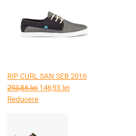
RIP CURL SAN SEB 2016
293,86
lei
Prețul
146,93
lei
Prețul
Reducere
inițial
curent
a
este:
fost:
146,93 lei.
293,86 lei.