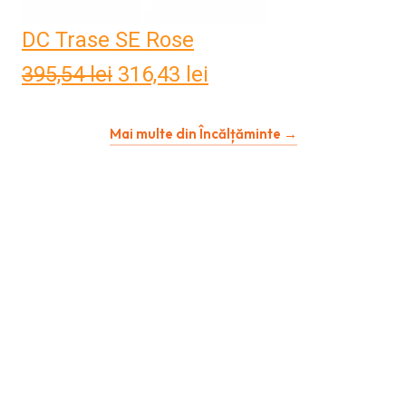
DC Trase SE Rose
395,54
lei
Prețul
316,43
lei
Prețul
inițial
curent
Mai multe din Încălțăminte →
a
este:
fost:
316,43 lei.
395,54 lei.