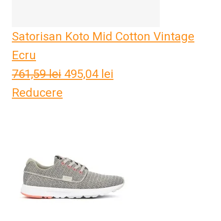
Satorisan Koto Mid Cotton Vintage
Ecru
761,59
lei
Prețul
495,04
lei
Prețul
Reducere
inițial
curent
a
este:
fost:
495,04 lei.
761,59 lei.