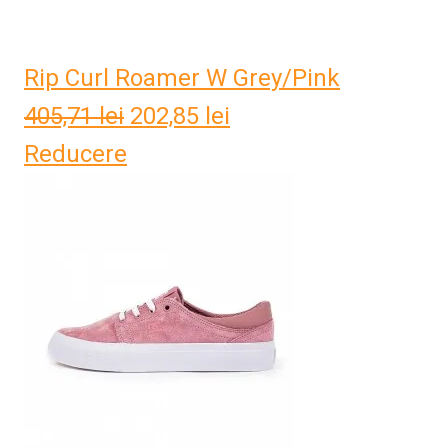
Rip Curl Roamer W Grey/Pink
405,71
lei
Prețul
202,85
lei
Prețul
Reducere
inițial
curent
a
este:
fost:
202,85 lei.
405,71 lei.