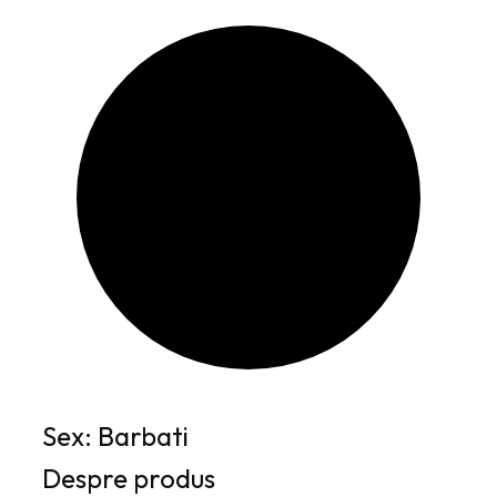
e
l
i
e
.
i
.
Sex: Barbati
Despre produs