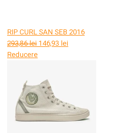
RIP CURL SAN SEB 2016
293,86
lei
Prețul
146,93
lei
Prețul
Reducere
inițial
curent
a
este:
fost:
146,93 lei.
293,86 lei.