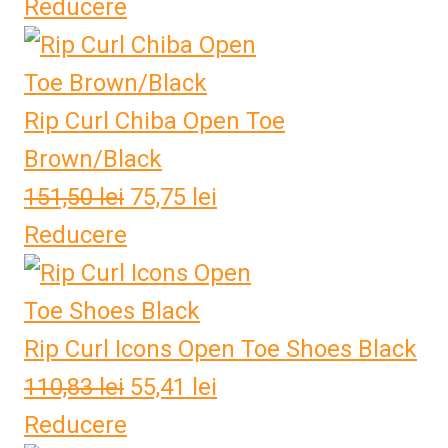
Reducere
Rip Curl Chiba Open Toe
Brown/Black
151,50
lei
Prețul
75,75
lei
Prețul
Reducere
inițial
curent
a
este:
fost:
75,75 lei.
Rip Curl Icons Open Toe Shoes Black
151,50 lei.
110,83
lei
Prețul
55,41
lei
Prețul
Reducere
inițial
curent