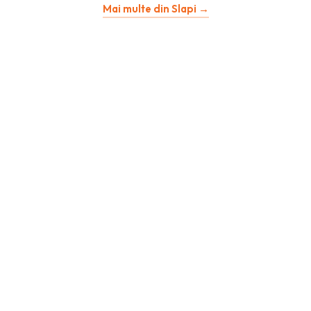
Mai multe din Slapi →
a
este:
fost:
116,42 lei.
232,85 lei.