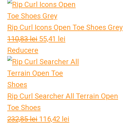
a
este:
fost:
55,41 lei.
Rip Curl Icons Open Toe Shoes Grey
110,83 lei.
110,83
lei
Prețul
55,41
lei
Prețul
Reducere
inițial
curent
a
este:
fost:
55,41 lei.
110,83 lei.
Rip Curl Searcher All Terrain Open
Toe Shoes
232,85
lei
Prețul
116,42
lei
Prețul
inițial
curent