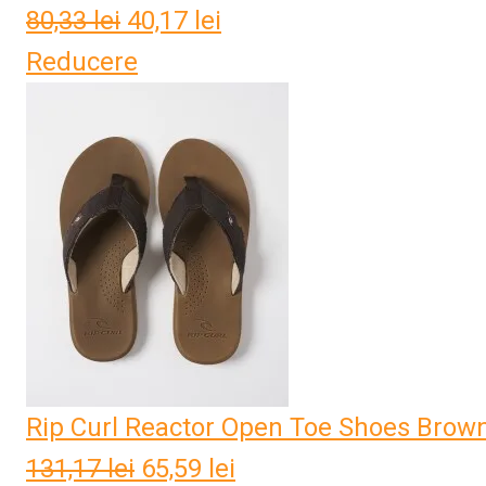
80,33
lei
Prețul
40,17
lei
Prețul
Reducere
inițial
curent
a
este:
fost:
40,17 lei.
80,33 lei.
Rip Curl Reactor Open Toe Shoes Brow
131,17
lei
Prețul
65,59
lei
Prețul