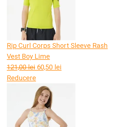
Rip Curl Corps Short Sleeve Rash
Vest Boy Lime
121,00
lei
Prețul
60,50
lei
Prețul
Reducere
inițial
curent
a
este:
fost:
60,50 lei.
121,00 lei.