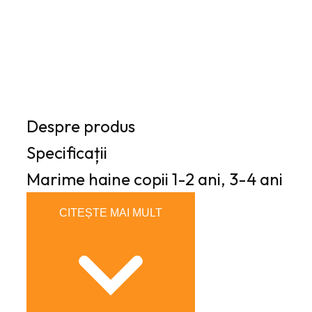
1
,
6
5
9
0
,
0
l
0
e
Despre produs
i
Specificații
l
.
e
Marime haine copii
1-2 ani, 3-4 ani
i
CITEȘTE MAI MULT
.