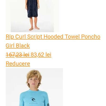
Rip Curl Script Hooded Towel Poncho
Girl Black
167,23
lei
Prețul
83,62
lei
Prețul
Reducere
inițial
curent
a
este:
fost:
83,62 lei.
167,23 lei.