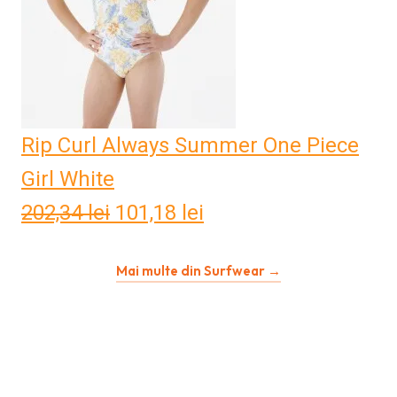
Rip Curl Always Summer One Piece
Girl White
202,34
lei
Prețul
101,18
lei
Prețul
inițial
curent
Mai multe din Surfwear →
a
este:
fost:
101,18 lei.
202,34 lei.