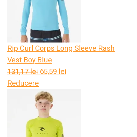
Rip Curl Corps Long Sleeve Rash
Vest Boy Blue
131,17
lei
Prețul
65,59
lei
Prețul
Reducere
inițial
curent
a
este:
fost:
65,59 lei.
131,17 lei.