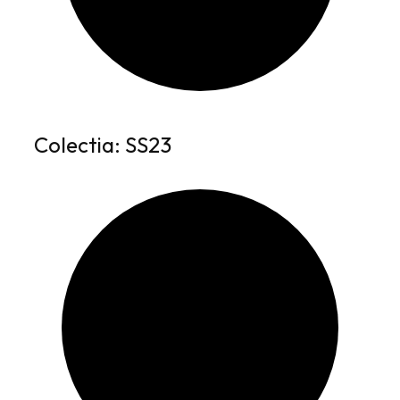
2
1
8
,
3
8
,
4
6
Colectia: SS23
9
l
e
l
i
e
.
i
.