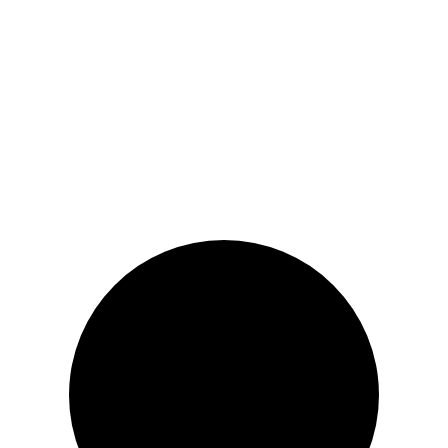
momentan.
u
u
l
l
i
c
Explorează alte produse →
n
u
i
r
ț
e
i
n
a
t
l
e
a
s
f
t
o
e
s
:
t
1
:
4