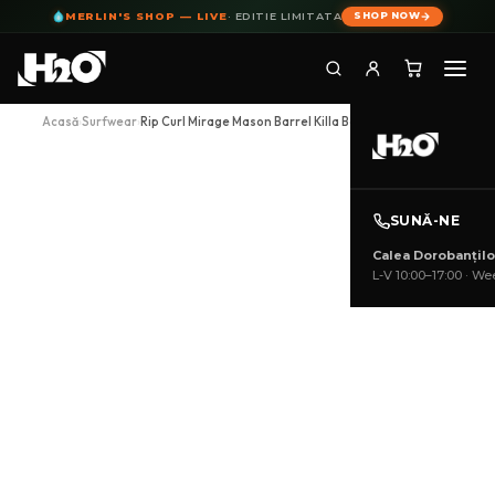
MERLIN'S SHOP — LIVE
· EDITIE LIMITATA
SHOP NOW
Skip
Acasă
›
Surfwear
›
Rip Curl Mirage Mason Barrel Killa Boardshort Boy
to
content
SUNĂ-NE
Calea Dorobanțilo
L-V 10:00–17:00 · Wee
CONTUL
MEU
CATEGORII