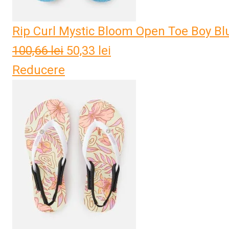
Rip Curl Mystic Bloom Open Toe Boy Bl
100,66
lei
Prețul
50,33
lei
Prețul
Reducere
inițial
curent
a
este:
fost:
50,33 lei.
100,66 lei.