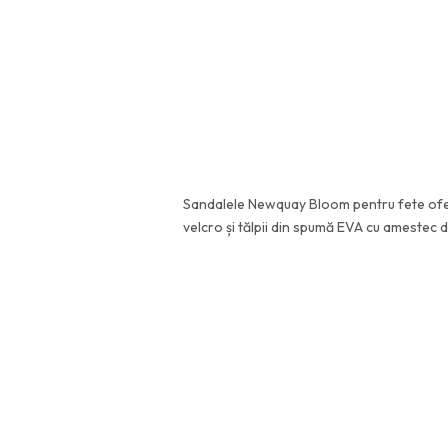
Sandalele Newquay Bloom pentru fete ofer
velcro și tălpii din spumă EVA cu amestec d
Caracteristici:
Compoziție principală: 100% poliuret
Material de bază: PU