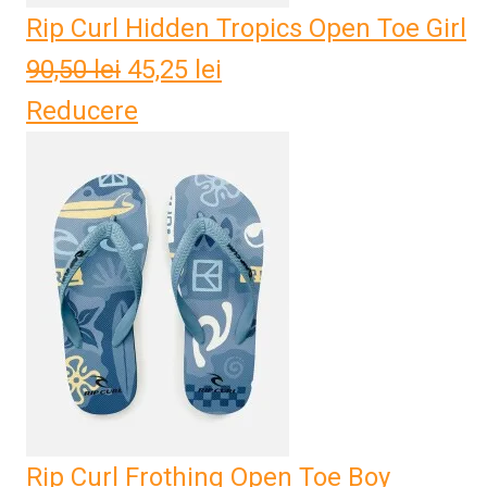
Rip Curl Hidden Tropics Open Toe Girl
90,50
lei
Prețul
45,25
lei
Prețul
Reducere
inițial
curent
a
este:
fost:
45,25 lei.
90,50 lei.
Rip Curl Frothing Open Toe Boy