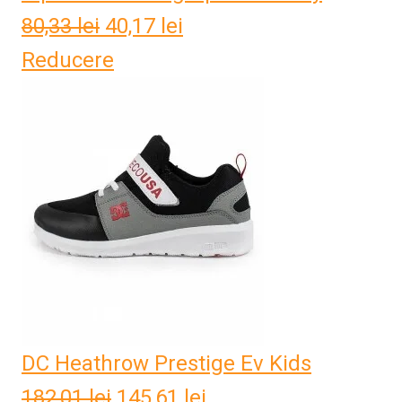
80,33
lei
Prețul
40,17
lei
Prețul
Reducere
inițial
curent
a
este:
fost:
40,17 lei.
80,33 lei.
DC Heathrow Prestige Ev Kids
182,01
lei
Prețul
145,61
lei
Prețul