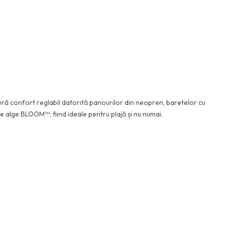
ă confort reglabil datorită panourilor din neopren, baretelor cu
e alge BLOOM™, fiind ideale pentru plajă și nu numai.
an