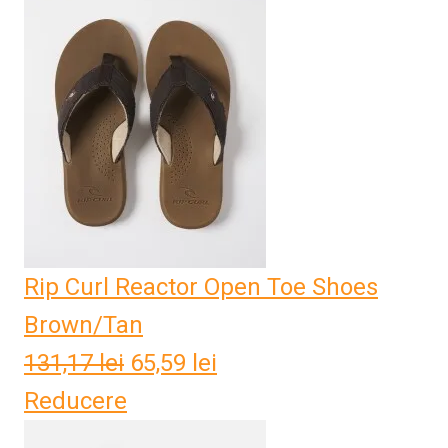
fost:
126,59 lei.
253,18 lei.
Rip Curl Reactor Open Toe Shoes
Brown/Tan
131,17
lei
Prețul
65,59
lei
Prețul
Reducere
inițial
curent
a
este: