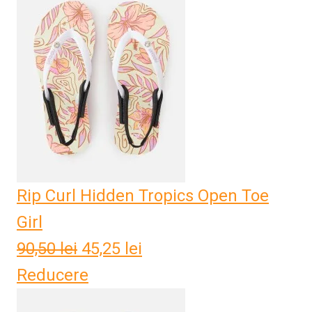
Rip Curl Hidden Tropics Open Toe
Girl
90,50
lei
Prețul
45,25
lei
Prețul
Reducere
inițial
curent
a
este: