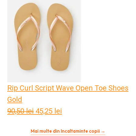
fost:
65,59 lei.
131,17 lei.
Rip Curl Script Wave Open Toe Shoes
Gold
90,50
lei
Prețul
45,25
lei
Prețul
inițial
curent
Mai multe din Incaltaminte copii →
a
este: