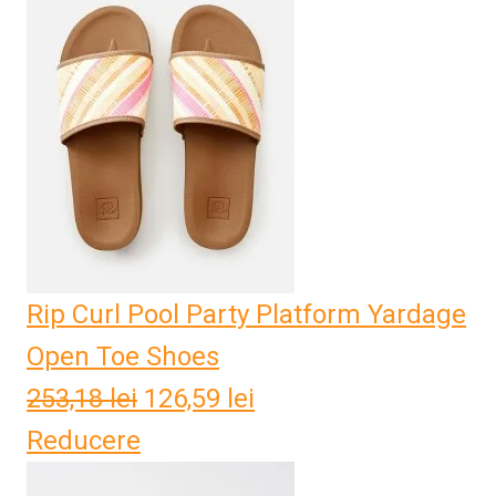
fost:
45,25 lei.
90,50 lei.
Rip Curl Pool Party Platform Yardage
Open Toe Shoes
253,18
lei
Prețul
126,59
lei
Prețul
Reducere
inițial
curent
a
este: