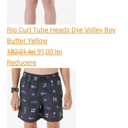
Rip Curl Tube Heads Dye Volley Boy
Butter Yellow
182,01
lei
Prețul
91,00
lei
Prețul
Reducere
inițial
curent
a
este:
fost:
91,00 lei.
182,01 lei.