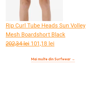
Rip Curl Tube Heads Sun Volley
Mesh Boardshort Black
202,34
lei
Prețul
101,18
lei
Prețul
inițial
curent
Mai multe din Surfwear →
a
este:
fost:
101,18 lei.
202,34 lei.