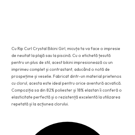
5
7
1
5
,
5
l
0
e
Cu Rip Curl Crystal Bikini Girl, micuța ta va face o impresie
i
de neuitat la plajă sau la piscină. Cu o etichetă țesută
l
.
pentru un plus de stil, acest bikini impresionează cu un
e
imprimeu complet și contrastant, aducând o notă de
prospețime și veselie. Fabricat dintr-un material prietenos
i
cu clorul, acesta este ideal pentru orice aventură acvatică.
.
Compoziția sa din 82% poliester și 18% elastan îi conferă o
elasticitate perfectă și o rezistență excelentă la utilizarea
repetată și la acțiunea clorului.