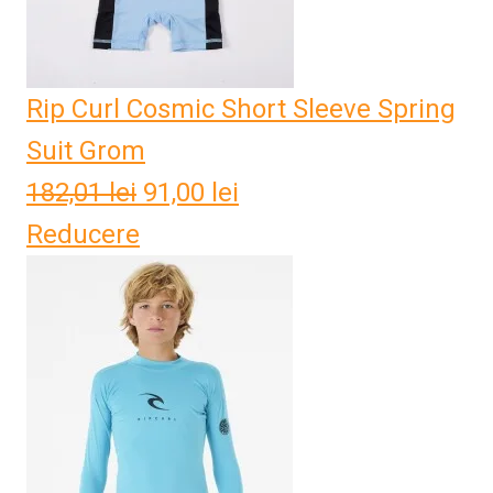
Rip Curl Cosmic Short Sleeve Spring
Suit Grom
182,01
lei
Prețul
91,00
lei
Prețul
Reducere
inițial
curent
a
este:
fost:
91,00 lei.
182,01 lei.