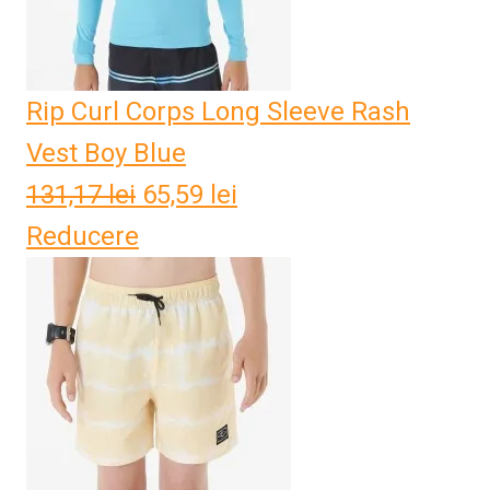
Rip Curl Corps Long Sleeve Rash
Vest Boy Blue
131,17
lei
Prețul
65,59
lei
Prețul
Reducere
inițial
curent
a
este:
fost:
65,59 lei.
131,17 lei.