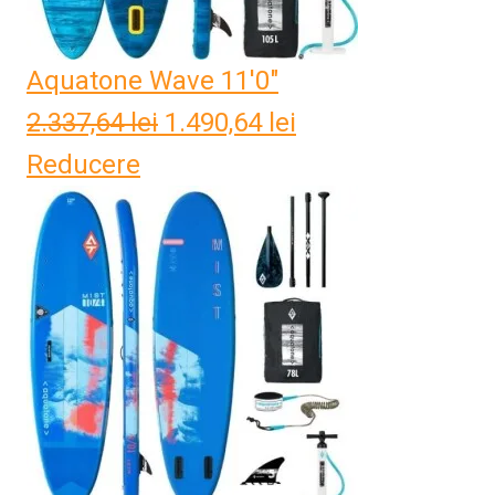
Aquatone Wave 11'0"
2.337,64
lei
Prețul
1.490,64
lei
Prețul
Reducere
inițial
curent
a
este:
fost:
1.490,64 lei.
2.337,64 lei.