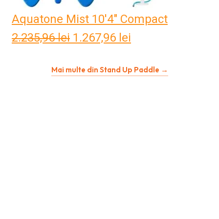
Aquatone Mist 10'4" Compact
2.235,96
lei
Prețul
1.267,96
lei
Prețul
inițial
curent
Mai multe din Stand Up Paddle →
a
este:
fost:
1.267,96 lei.
2.235,96 lei.