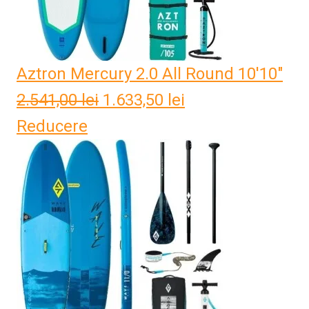
Aztron Mercury 2.0 All Round 10'10"
2.541,00
lei
Prețul
1.633,50
lei
Prețul
Reducere
inițial
curent
a
este:
fost:
1.633,50 lei.
2.541,00 lei.