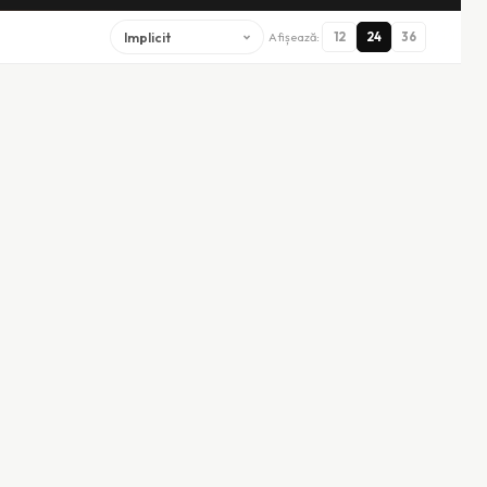
Afișează:
12
24
36