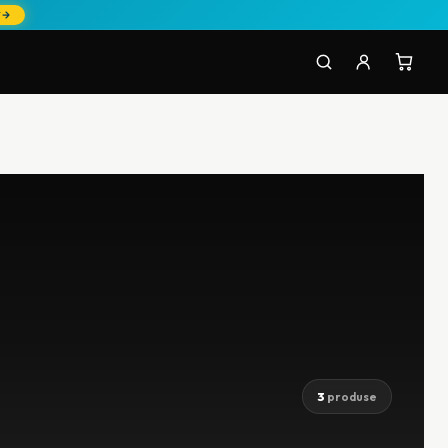
W
3
produse