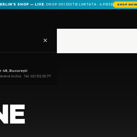
ERLIN'S SHOP — LIVE
· DROP 001 EDITIE LIMITATA · 4 PIESE
SHOP NO
r 48, București
kend închis · Tel: 021.312.55.77
COȘ
NE