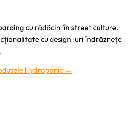
arding cu rădăcini în street culture.
ționalitate cu design-uri îndrăznețe
.
rodusele Hydroponic →