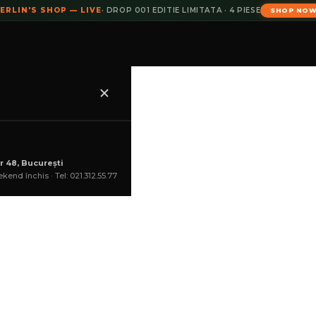
ERLIN'S SHOP — LIVE
· DROP 001 EDITIE LIMITATA · 4 PIESE
SHOP NO
r 48, București
kend închis · Tel: 021.312.55.77
lei
COȘ
(ultimul produs!)
Marți, 
--:--:--
ADAU