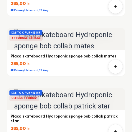
285,00
lei
🚚 Primești Miercuri, 12 Aug
STOC FURNIZOR
3 PRODUSE RĂMASE
Placa skateboard Hydroponic sponge bob collab mates
285,00
lei
🚚 Primești Miercuri, 12 Aug
STOC FURNIZOR
ULTIMUL PRODUS!
Placa skateboard Hydroponic sponge bob collab patrick
star
285,00
lei