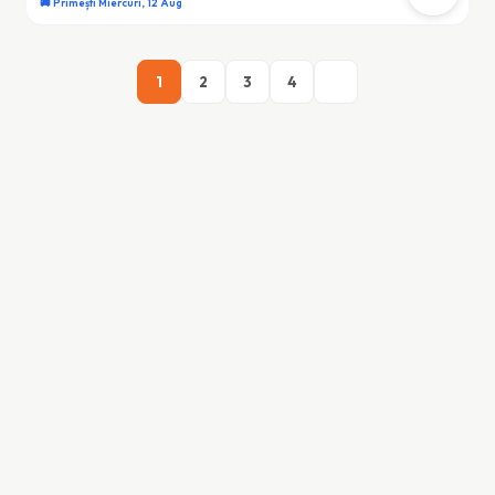
🚚 Primești Miercuri, 12 Aug
1
2
3
4