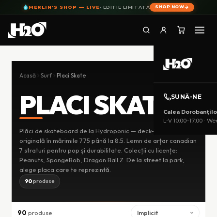
MERLIN'S SHOP — LIVE
· EDITIE LIMITATA
SHOP NOW
Skip
to
Acasă
Surf
Placi Skate
content
PLACI SKATE
SUNĂ-NE
Calea Dorobanțilo
L-V 10:00–17:00 · Wee
Plăci de skateboard de la Hydroponic — deck-uri cu grafică
CONTUL
MEU
originală în mărimile 7.75 până la 8.5. Lemn de arțar canadian
7 straturi pentru pop și durabilitate. Colecții cu licențe:
Peanuts, SpongeBob, Dragon Ball Z. De la street la park,
CATEGORII
alege placa care te reprezintă.
90
produse
90
produse