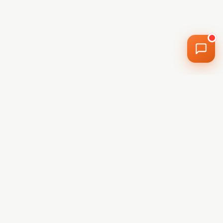
Radu de la H2O
Online acum · Răspunde instant