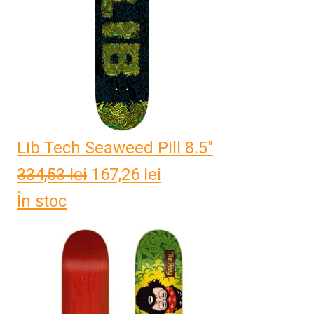
Lib Tech Seaweed Pill 8.5"
334,53
lei
Prețul
167,26
lei
Prețul
În stoc
inițial
curent
a
este:
fost:
167,26 lei.
334,53 lei.