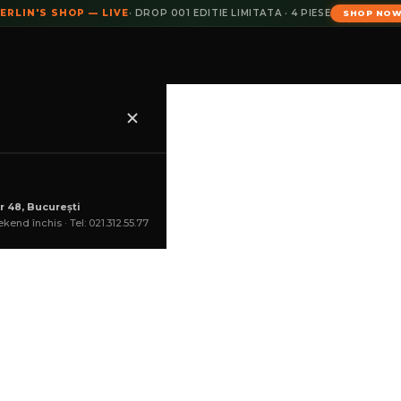
ERLIN'S SHOP — LIVE
· DROP 001 EDITIE LIMITATA · 4 PIESE
SHOP NO
K GREY
r 48, București
lei
kend închis · Tel: 021.312.55.77
(ultimul produs!)
COȘ
--:--:--
GHID MĂRIMI