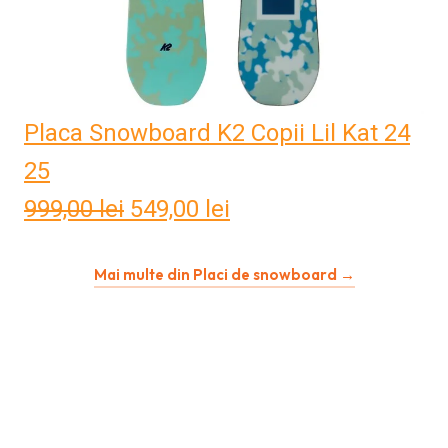
Placa Snowboard K2 Copii Lil Kat 24
25
999,00
lei
Prețul
549,00
lei
Prețul
inițial
curent
Mai multe din Placi de snowboard →
a
este:
fost:
549,00 lei.
999,00 lei.