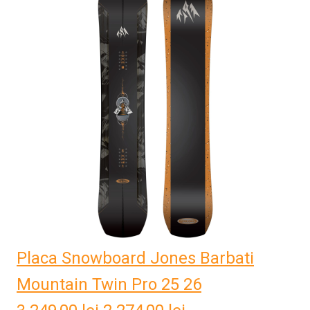
fost:
2.204,00 lei.
3.149,00 lei.
Placa Snowboard Jones Barbati
Mountain Twin Pro 25 26