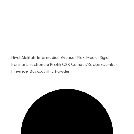
5
,
7
9
,
0
8
1
l
e
l
i
Nivel Abilitati: Intermediar-Avansat Flex: Mediu-Rigid
e
.
Forma: Directionala Profil: C2X Camber/Rocker/Camber
Freeride, Backcountry, Powder
i
.