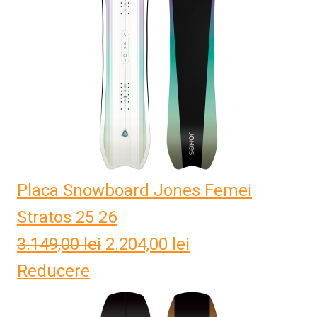
Placa Snowboard Jones Femei
Stratos 25 26
3.149,00
lei
Prețul
2.204,00
lei
Prețul
Reducere
inițial
curent
a
este: