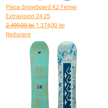
Placa Snowboard K2 Femei
Extravision 24 25
2.499,00
lei
Prețul
1.374,00
lei
Prețul
Reducere
inițial
curent
a
este:
fost:
1.374,00 lei.
2.499,00 lei.