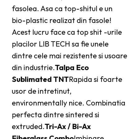
fasolea. Asa ca top-shitul e un
bio-plastic realizat din fasole!
Acest lucru face ca top shit -urile
placilor LIB TECH sa fie unele
dintre cele mai rezistente si usoare
din industrie.
Talpa Eco
Sublimated TNT
Rapida si foarte
usor de intretinut,
e
nvironmentally nice
. Combinatia
perfecta dintre sintered si
extruded.
Tri-Ax / Bi-Ax
Fiberglass Combo
Imbinare