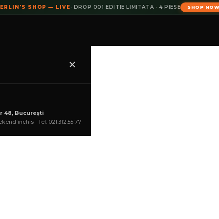
ERLIN'S SHOP — LIVE
· DROP 001 EDITIE LIMITATA · 4 PIESE
SHOP NO
 matte black
r 48, București
kend închis · Tel: 021.312.55.77
lei
COȘ
(2 produ
--:--:--
GHID MĂRIMI