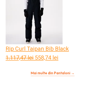
Rip Curl Taipan Bib Black
1.117,47
lei
Prețul
558,74
lei
Prețul
inițial
curent
Mai multe din Pantaloni →
a
este:
fost:
558,74 lei.
1.117,47 lei.