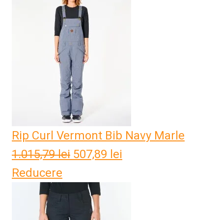
Rip Curl Vermont Bib Navy Marle
1.015,79
lei
Prețul
507,89
lei
Prețul
Reducere
inițial
curent
a
este:
fost:
507,89 lei.