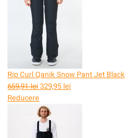
1.015,79 lei.
Rip Curl Qanik Snow Pant Jet Black
659,91
lei
Prețul
329,95
lei
Prețul
Reducere
inițial
curent
a
este:
fost:
329,95 lei.
659,91 lei.