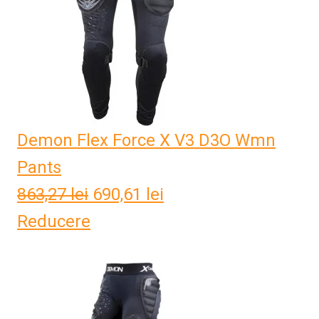
Demon Flex Force X V3 D3O Wmn
Pants
863,27
lei
Prețul
690,61
lei
Prețul
Reducere
inițial
curent
a
este:
fost:
690,61 lei.
863,27 lei.