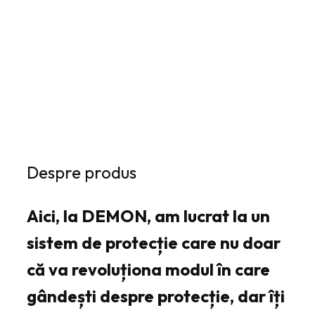
:
6
5
7
8
,
4
7
,
3
6
6
l
e
l
i
Despre produs
e
.
i
Aici, la DEMON, am lucrat la un
.
sistem de protecție care nu doar
că va revoluționa modul în care
gândești despre protecție, dar îți