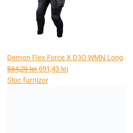
Demon Flex Force X D3O WMN Long
864,29
lei
Prețul
691,43
lei
Prețul
Stoc furnizor
inițial
curent
a
este:
fost:
691,43 lei.
864,29 lei.