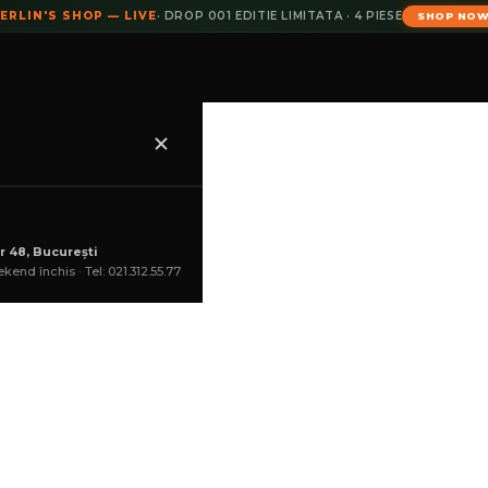
ERLIN'S SHOP — LIVE
· DROP 001 EDITIE LIMITATA · 4 PIESE
SHOP NO
r 48, București
lei
kend închis · Tel: 021.312.55.77
(2 produse rămase)
COȘ
--:--:--
ADAU