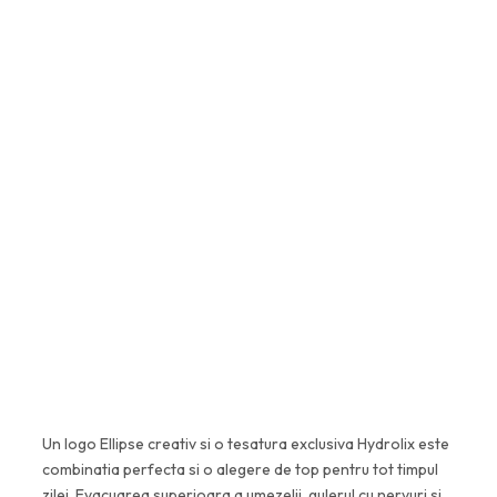
Da, 100% original. Lucrăm exclusiv
cu distribuitori autorizați și
parteneri verificați de echipa
H2O. Fiecare produs vine cu
garanție completă de la
producător.
Un logo Ellipse creativ si o tesatura exclusiva Hydrolix este
combinatia perfecta si o alegere de top pentru tot timpul
zilei. Evacuarea superioara a umezelii, gulerul cu nervuri si