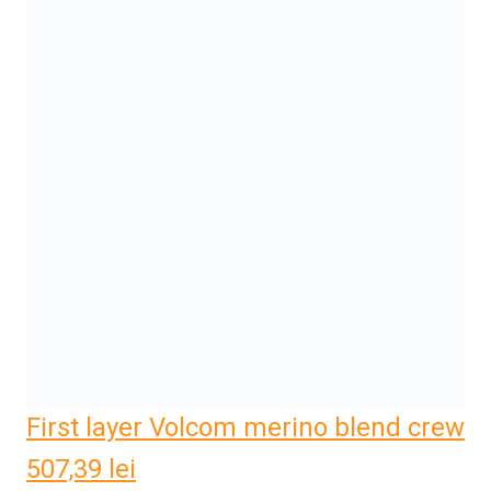
First layer Volcom merino blend crew
507,39
lei