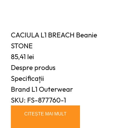
CACIULA L1 BREACH Beanie
STONE
85,41 lei
Despre produs
Specificații
Brand
L1 Outerwear
SKU: FS-877760-1
CITEȘTE MAI MULT