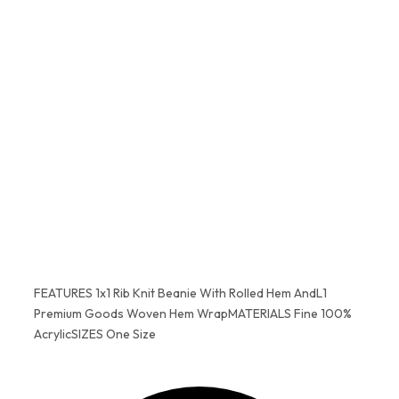
Da, 100% original. Lucrăm exclusiv
cu distribuitori autorizați și
parteneri verificați de echipa
H2O. Fiecare produs vine cu
garanție completă de la
producător.
FEATURES 1x1 Rib Knit Beanie With Rolled Hem AndL1
Premium Goods Woven Hem WrapMATERIALS Fine 100%
AcrylicSIZES One Size