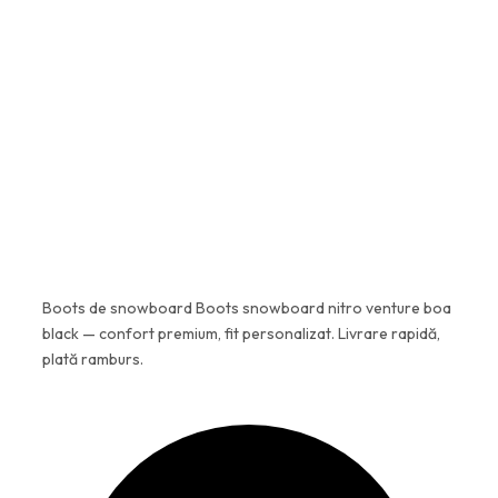
Da, 100% original. Lucrăm exclusiv
cu distribuitori autorizați și
parteneri verificați de echipa
H2O. Fiecare produs vine cu
garanție completă de la
producător.
Boots de snowboard Boots snowboard nitro venture boa
black — confort premium, fit personalizat. Livrare rapidă,
plată ramburs.