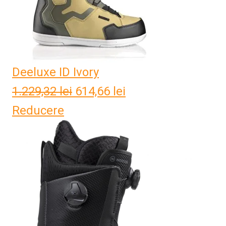
Deeluxe ID Ivory
1.229,32
lei
Prețul
614,66
lei
Prețul
Reducere
inițial
curent
a
este:
fost:
614,66 lei.
1.229,32 lei.