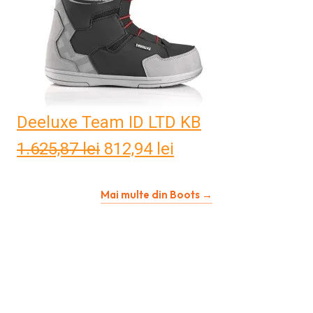
Deeluxe Team ID LTD KB
1.625,87
lei
Prețul
812,94
lei
Prețul
inițial
curent
Mai multe din Boots →
a
este:
fost:
812,94 lei.
1.625,87 lei.