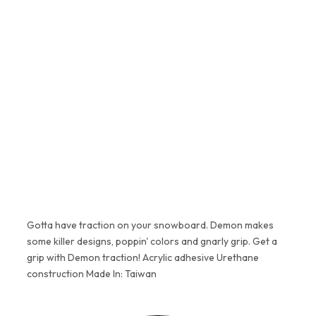
Da, 100% original. Lucrăm exclusiv
cu distribuitori autorizați și
parteneri verificați de echipa
H2O. Fiecare produs vine cu
garanție completă de la
producător.
Gotta have traction on your snowboard. Demon makes
some killer designs, poppin' colors and gnarly grip. Get a
grip with Demon traction! Acrylic adhesive Urethane
construction Made In: Taiwan