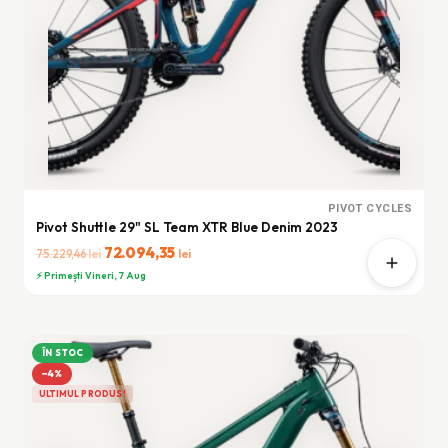
PIVOT CYCLES
Pivot Shuttle 29" SL Team XTR Blue Denim 2023
Prețul
72.094,35
Prețul
lei
lei
75.229,46
inițial
curent
⚡ Primești Vineri, 7 Aug
a
este:
fost:
72.094,35 lei.
75.229,46 lei.
ÎN STOC
−4%
ULTIMUL PRODUS!