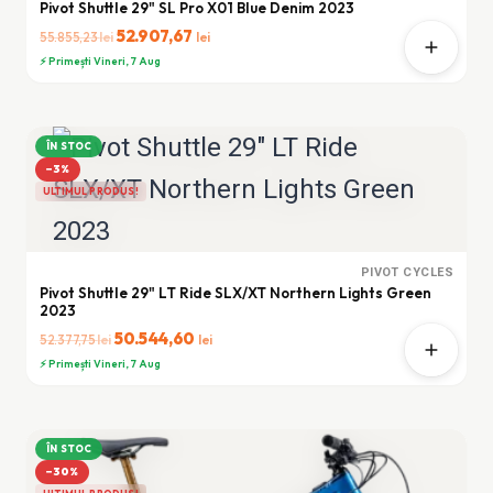
Pivot Shuttle 29" SL Pro X01 Blue Denim 2023
Prețul
52.907,67
Prețul
lei
lei
55.855,23
inițial
curent
⚡ Primești Vineri, 7 Aug
a
este:
fost:
52.907,67 lei.
55.855,23 lei.
ÎN STOC
−3%
ULTIMUL PRODUS!
PIVOT CYCLES
Pivot Shuttle 29" LT Ride SLX/XT Northern Lights Green
2023
Prețul
50.544,60
Prețul
lei
lei
52.377,75
inițial
curent
⚡ Primești Vineri, 7 Aug
a
este:
fost:
50.544,60 lei.
52.377,75 lei.
ÎN STOC
−30%