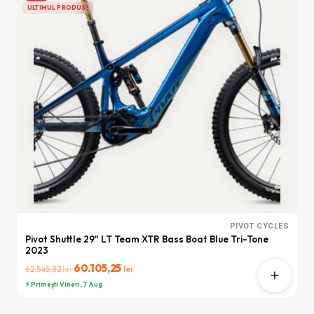
ULTIMUL PRODUS!
PIVOT CYCLES
Pivot Shuttle 29" LT Team XTR Bass Boat Blue Tri-Tone
2023
Prețul
60.105,25
Prețul
lei
lei
62.545,82
inițial
curent
⚡ Primești Vineri, 7 Aug
a
este: