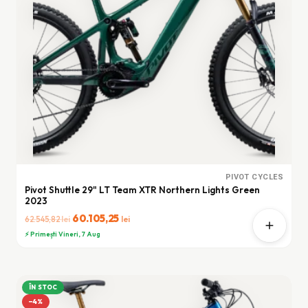
PIVOT CYCLES
Pivot Shuttle 29" LT Team XTR Northern Lights Green
2023
Prețul
60.105,25
Prețul
lei
lei
62.545,82
inițial
curent
⚡ Primești Vineri, 7 Aug
a
este:
fost:
60.105,25 lei.
62.545,82 lei.
ÎN STOC
−4%