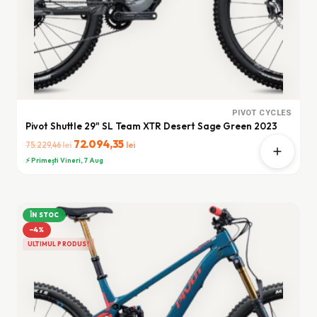
PIVOT CYCLES
Pivot Shuttle 29" SL Team XTR Desert Sage Green 2023
Prețul
72.094,35
Prețul
lei
lei
75.229,46
inițial
curent
⚡ Primești Vineri, 7 Aug
a
este:
fost:
72.094,35 lei.
75.229,46 lei.
ÎN STOC
−4%
ULTIMUL PRODUS!