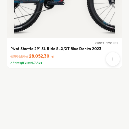
PIVOT CYCLES
Pivot Shuttle 29" SL Ride SLX/XT Blue Denim 2023
Prețul
28.052,30
Prețul
lei
lei
47.803,13
inițial
curent
⚡ Primești Vineri, 7 Aug
a
este:
fost:
28.052,30 lei.
47.803,13 lei.