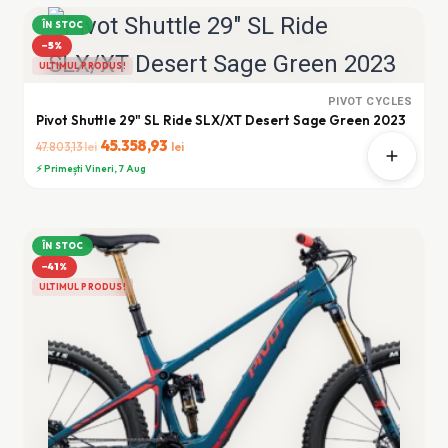
52.377,75 lei.
ÎN STOC
−5%
ULTIMUL PRODUS!
PIVOT CYCLES
Pivot Shuttle 29" SL Ride SLX/XT Desert Sage Green 2023
Prețul
45.358,93
Prețul
lei
lei
47.803,13
inițial
curent
⚡ Primești Vineri, 7 Aug
a
este:
fost:
45.358,93 lei.
47.803,13 lei.
ÎN STOC
−41%
ULTIMUL PRODUS!