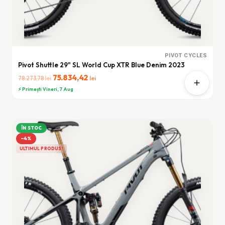
PIVOT CYCLES
Pivot Shuttle 29" SL World Cup XTR Blue Denim 2023
Prețul
75.834,42
Prețul
lei
lei
78.273,78
inițial
curent
⚡ Primești Vineri, 7 Aug
a
este:
fost:
75.834,42 lei.
78.273,78 lei.
ÎN STOC
−4%
ULTIMUL PRODUS!