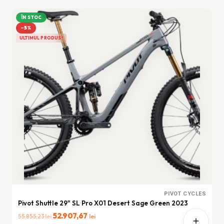
fost:
60.105,25 lei.
62.545,82 lei.
ÎN STOC
−5%
ULTIMUL PRODUS!
PIVOT CYCLES
Pivot Shuttle 29" SL Pro X01 Desert Sage Green 2023
Prețul
52.907,67
Prețul
lei
lei
55.855,23