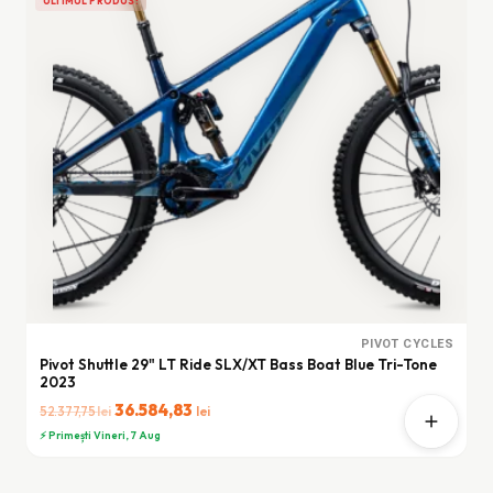
ULTIMUL PRODUS!
PIVOT CYCLES
Pivot Shuttle 29" LT Ride SLX/XT Bass Boat Blue Tri-Tone
2023
Prețul
36.584,83
Prețul
lei
lei
52.377,75
inițial
curent
⚡ Primești Vineri, 7 Aug
a
este:
fost:
36.584,83 lei.