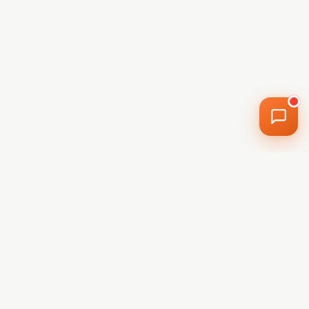
Radu de la H2O
Online acum · Răspunde instant