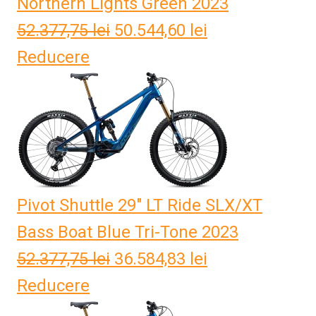
Northern Lights Green 2023
52.377,75
lei
Prețul
50.544,60
lei
Prețul
Reducere
inițial
curent
a
este:
fost:
50.544,60 lei.
52.377,75 lei.
Pivot Shuttle 29" LT Ride SLX/XT
Bass Boat Blue Tri-Tone 2023
52.377,75
lei
Prețul
36.584,83
lei
Prețul
Reducere
inițial
curent
a
este: