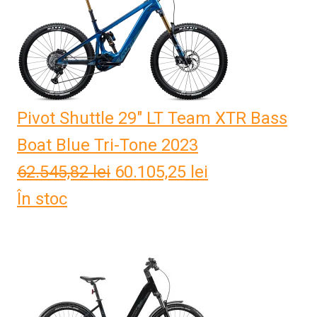
fost:
36.584,83 lei.
52.377,75 lei.
Pivot Shuttle 29" LT Team XTR Bass
Boat Blue Tri-Tone 2023
62.545,82
lei
Prețul
60.105,25
lei
Prețul
În stoc
inițial
curent
a
este:
fost:
60.105,25 lei.
62.545,82 lei.