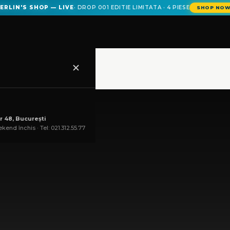
ERLIN'S SHOP — LIVE
· DROP 001 EDITIE LIMITATA · 4 PIESE
SHOP NO
r 48, București
kend închis · Tel: 021.312.55.77
COȘ