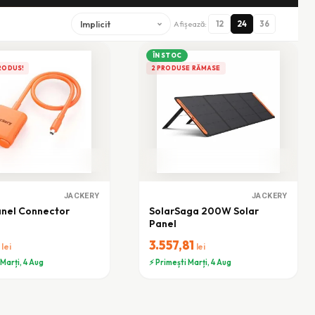
Afișează:
12
24
36
ÎN STOC
RODUS!
2 PRODUSE RĂMASE
JACKERY
JACKERY
anel Connector
SolarSaga 200W Solar
Panel
7
3.557,81
lei
lei
 Marți, 4 Aug
⚡ Primești Marți, 4 Aug