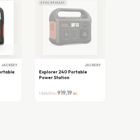
STOC EPUIZAT
JACKERY
JACKERY
ortable
Explorer 240 Portable
Power Station
Prețul
919,19
Prețul
1.524,19
lei
lei
inițial
curent
a
este:
fost:
919,19 lei.
1.524,19 lei.