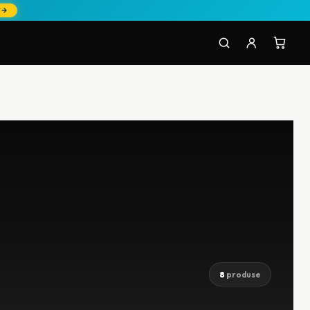
W
8
produse