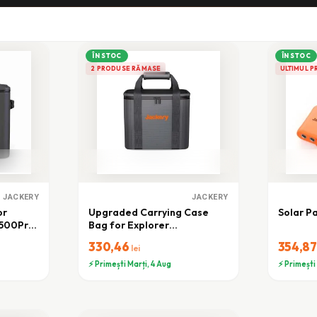
ÎN STOC
ÎN STOC
2 PRODUSE RĂMASE
ULTIMUL P
JACKERY
JACKERY
or
Upgraded Carrying Case
Solar P
1500Pro
Bag for Explorer
500/300/240 (S)
330,46
354,8
lei
⚡ Primești Marți, 4 Aug
⚡ Primești