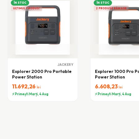
ÎN STOC
ÎN STOC
ULTIMUL PRODUS!
2 PRODUSE RĂMASE
JACKERY
Explorer 2000 Pro Portable
Explorer 1000 Pro P
Power Station
Power Station
11.692,26
6.608,23
lei
lei
⚡ Primești Marți, 4 Aug
⚡ Primești Marți, 4 Aug