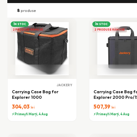
8
produse
ÎN STOC
ÎN STOC
2 PRODUSE RĂMASE
2 PRODUSE RĂMASE
JACKERY
Carrying Case Bag for
Carrying Case Bag f
Explorer 1000
Explorer 2000 Pro/
(L)
304,03
507,39
lei
lei
⚡ Primești Marți, 4 Aug
⚡ Primești Marți, 4 Aug