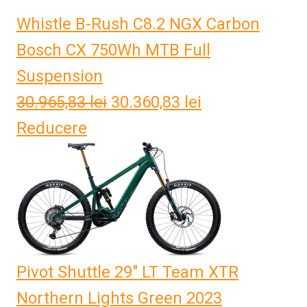
Whistle B-Rush C8.2 NGX Carbon
Bosch CX 750Wh MTB Full
Suspension
30.965,83
lei
Prețul
30.360,83
lei
Prețul
Reducere
inițial
curent
a
este:
fost:
30.360,83 lei.
30.965,83 lei.
Pivot Shuttle 29" LT Team XTR
Northern Lights Green 2023