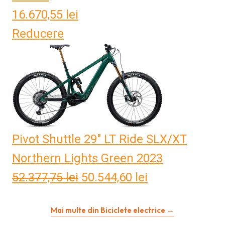
16.670,55
lei
Reducere
Pivot Shuttle 29" LT Ride SLX/XT
Northern Lights Green 2023
52.377,75
lei
Prețul
50.544,60
lei
Prețul
inițial
curent
Mai multe din Biciclete electrice →
a
este: