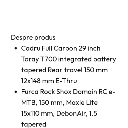
.
3
7
2
4
,
2
0
Despre produs
,
2
Cadru Full Carbon 29 inch
0
2
l
Toray T700 integrated battery
e
tapered Rear travel 150 mm
l
i
12x148 mm E-Thru
e
.
i
Furca Rock Shox Domain RC e-
.
MTB, 150 mm, Maxle Lite
15x110 mm, DebonAir, 1.5
tapered