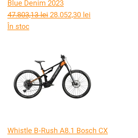
Blue Denim 2023
47.803,13
lei
Prețul
28.052,30
lei
Prețul
În stoc
inițial
curent
a
este:
fost:
28.052,30 lei.
47.803,13 lei.
Whistle B-Rush A8.1 Bosch CX