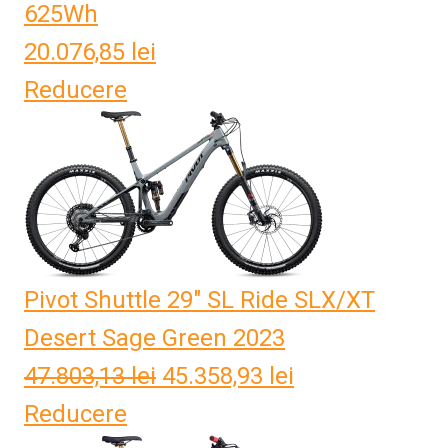
625Wh
20.076,85
lei
Reducere
Pivot Shuttle 29" SL Ride SLX/XT
Desert Sage Green 2023
47.803,13
lei
Prețul
45.358,93
lei
Prețul
Reducere
inițial
curent