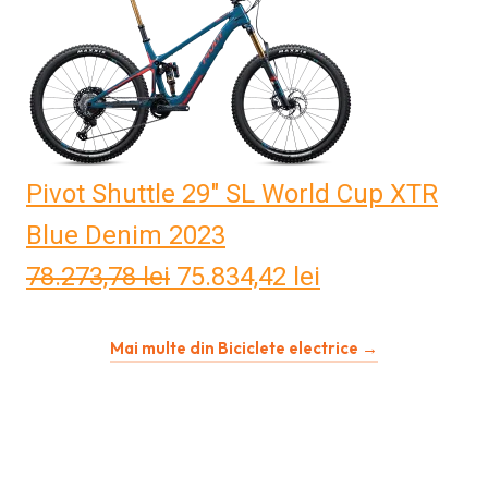
a
este:
fost:
45.358,93 lei.
47.803,13 lei.
Pivot Shuttle 29" SL World Cup XTR
Blue Denim 2023
78.273,78
lei
Prețul
75.834,42
lei
Prețul
inițial
curent
Mai multe din Biciclete electrice →
a
este:
fost:
75.834,42 lei.
78.273,78 lei.