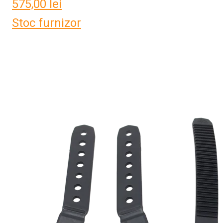
575,00
lei
Stoc furnizor