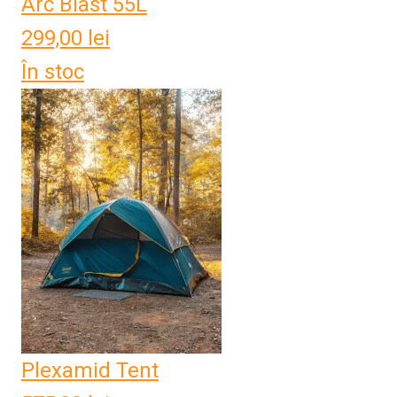
Arc Blast 55L
299,00
lei
În stoc
Plexamid Tent