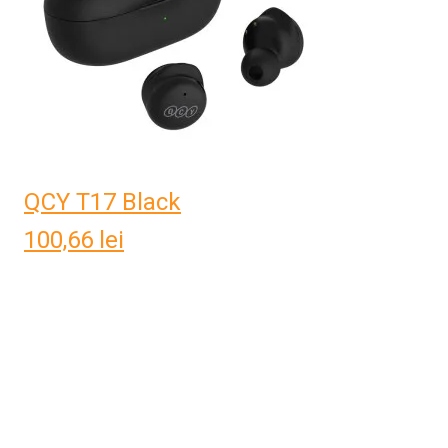
QCY T17 Black
100,66
lei