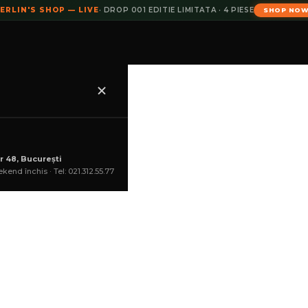
ERLIN'S SHOP — LIVE
· DROP 001 EDITIE LIMITATA · 4 PIESE
SHOP NO
r 48, București
lei
kend închis · Tel: 021.312.55.77
Marți, 11 Aug
COȘ
--:--:--
ADAU