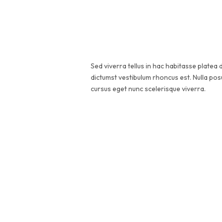
Sed viverra tellus in hac habitasse platea di
dictumst vestibulum rhoncus est. Nulla posu
cursus eget nunc scelerisque viverra.
Lorem ipsum dolor sit amet, consectet
dolore magna aliqua.
Nibh ipsum consequat nisl vel pretiu
Sed viverra tellus in hac habitasse pla
dictumst vestibulum rhoncus est.
Nulla posuere sollicitudin aliquam ul