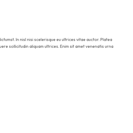
ctumst. In nisl nisi scelerisque eu ultrices vitae auctor. Platea
ere sollicitudin aliquam ultrices. Enim sit amet venenatis urna
ur adipiscing elit, sed do eiusmod tempor incididunt ut labore et
m. Pharetra convallis posuere morbi leo urna molestie at elementum eu.
tea dictumst. In nisl nisi scelerisque eu ultrices vitae auctor. Platea
trices. Enim sit amet venenatis urna cursus eget nunc scelerisque