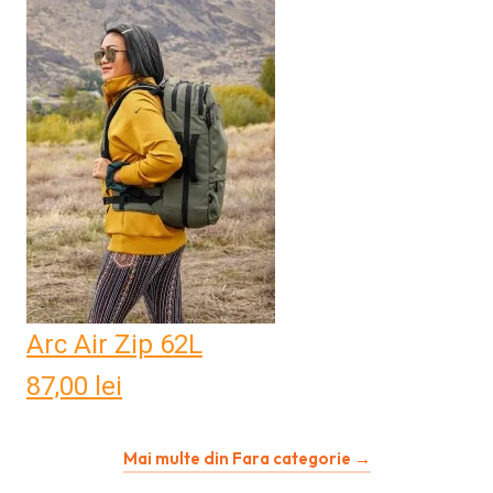
Arc Air Zip 62L
87,00
lei
Mai multe din Fara categorie →