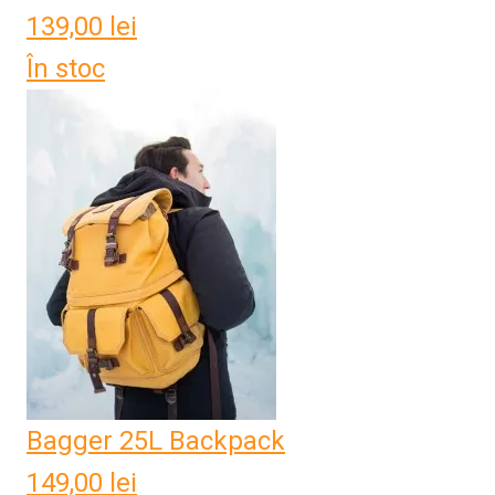
139,00
lei
În stoc
Bagger 25L Backpack
149,00
lei