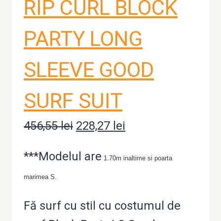
RIP CURL BLOCK
PARTY LONG
SLEEVE GOOD
SURF SUIT
456,55
lei
Prețul
228,27
lei
Prețul
inițial
curent
***Modelul are
1.70m inaltime si poarta
a
este:
marimea S.
fost:
228,27 lei.
456,55 lei.
Fă surf cu stil cu costumul de