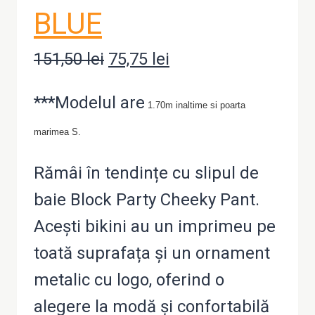
BLUE
151,50
lei
Prețul
75,75
lei
Prețul
inițial
curent
***Modelul are
1.70m inaltime si poarta
a
este:
marimea S.
fost:
75,75 lei.
151,50 lei.
Rămâi în tendințe cu slipul de
baie Block Party Cheeky Pant.
Acești bikini au un imprimeu pe
toată suprafața și un ornament
metalic cu logo, oferind o
alegere la modă și confortabilă