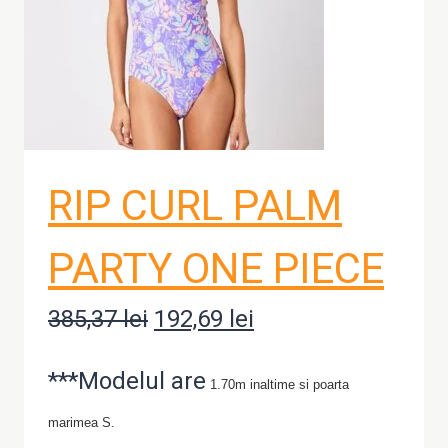
RIP CURL PALM
PARTY ONE PIECE
385,37
lei
Prețul
192,69
lei
Prețul
inițial
curent
***Modelul are
1.70m inaltime si poarta
a
este:
marimea S.
fost:
192,69 lei.