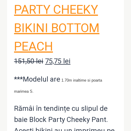
PARTY CHEEKY
BIKINI BOTTOM
PEACH
151,50
lei
Prețul
75,75
lei
Prețul
inițial
curent
***Modelul are
1.70m inaltime si poarta
a
este:
marimea S.
fost:
75,75 lei.
151,50 lei.
Rămâi în tendințe cu slipul de
baie Block Party Cheeky Pant.
Acești bikini au un imprimeu pe