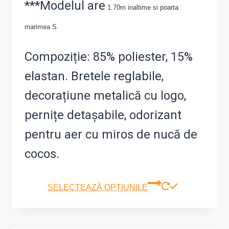
***Modelul are
1.70m inaltime si poarta
a
este:
marimea S.
fost:
101,18 lei.
202,34 lei.
Compoziție: 85% poliester, 15%
elastan. Bretele reglabile,
decorațiune metalică cu logo,
pernițe detașabile, odorizant
pentru aer cu miros de nucă de
cocos.
Aces
SELECTEAZĂ OPȚIUNILE
prod
are