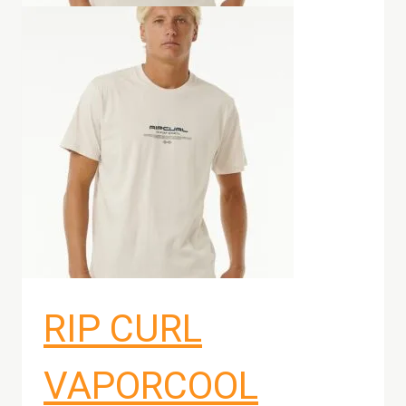
pagi
prod
RIP CURL
VAPORCOOL