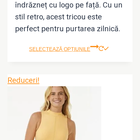
îndrăzneț cu logo pe față. Cu un
stil retro, acest tricou este
perfect pentru purtarea zilnică.
Aces
SELECTEAZĂ OPȚIUNILE
prod
are
Reduceri!
mai
mult
variaț
Opțiu
pot