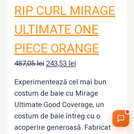
RIP CURL MIRAGE
ULTIMATE ONE
PIECE ORANGE
487,05
lei
Prețul
243,53
lei
Prețul
inițial
curent
Experimentează cel mai bun
a
este:
costum de baie cu Mirage
fost:
243,53 lei.
Ultimate Good Coverage, un
487,05 lei.
costum de baie întreg cu o
acoperire generoasă. Fabricat