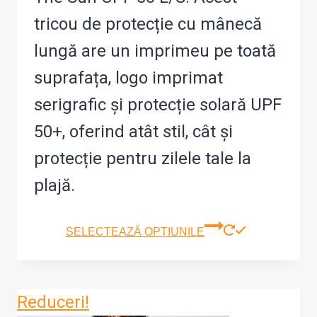
fost:
126,59 lei.
tricou de protecție cu mânecă
253,18 lei.
lungă are un imprimeu pe toată
suprafața, logo imprimat
serigrafic și protecție solară UPF
50+, oferind atât stil, cât și
protecție pentru zilele tale la
plajă.
Aces
SELECTEAZĂ OPȚIUNILE
prod
are
Reduceri!
mai