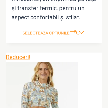
și transfer termic, pentru un
aspect confortabil și stilat.
Aces
SELECTEAZĂ OPȚIUNILE
prod
are
Reduceri!
mai
mult
variaț
Opțiu
pot
fi