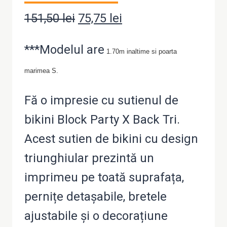
151,50
lei
Prețul
75,75
lei
Prețul
inițial
curent
***Modelul are
1.70m inaltime si poarta
a
este:
marimea S.
fost:
75,75 lei.
151,50 lei.
Fă o impresie cu sutienul de
bikini Block Party X Back Tri.
Acest sutien de bikini cu design
triunghiular prezintă un
imprimeu pe toată suprafața,
pernițe detașabile, bretele
ajustabile și o decorațiune