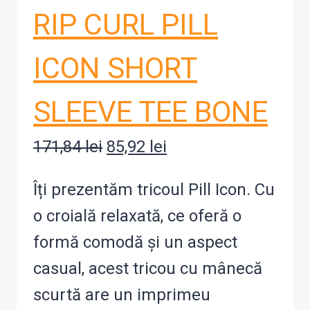
RIP CURL PILL
ICON SHORT
SLEEVE TEE BONE
171,84
lei
Prețul
85,92
lei
Prețul
inițial
curent
Îți prezentăm tricoul Pill Icon. Cu
a
este:
o croială relaxată, ce oferă o
fost:
85,92 lei.
formă comodă și un aspect
171,84 lei.
casual, acest tricou cu mânecă
scurtă are un imprimeu