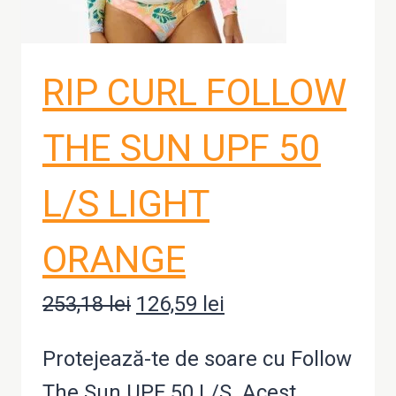
RIP CURL FOLLOW
THE SUN UPF 50
L/S LIGHT
ORANGE
253,18
lei
Prețul
126,59
lei
Prețul
inițial
curent
Protejează-te de soare cu Follow
a
este:
The Sun UPF 50 L/S. Acest