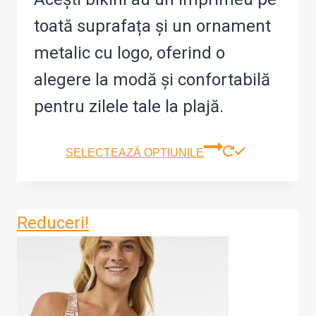
toată suprafața și un ornament
metalic cu logo, oferind o
alegere la modă și confortabilă
pentru zilele tale la plajă.
Aces
SELECTEAZĂ OPȚIUNILE
prod
are
Reduceri!
mai
mult
variaț
Opțiu