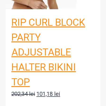
RIP CURL BLOCK
PARTY
ADJUSTABLE
HALTER BIKINI
TOP
202,34
lei
Prețul
101,18
lei
Prețul
inițial
curent