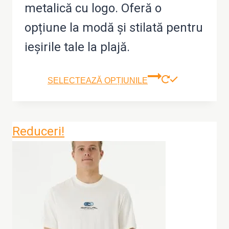
metalică cu logo. Oferă o
opțiune la modă și stilată pentru
ieșirile tale la plajă.
Aces
SELECTEAZĂ OPȚIUNILE
prod
are
Reduceri!
mai
mult
variaț
Opțiu
pot