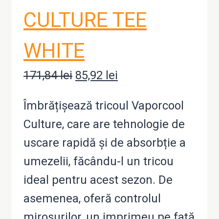
CULTURE TEE
WHITE
171,84
lei
Prețul
85,92
lei
Prețul
inițial
curent
Îmbrățișează tricoul Vaporcool
a
este:
Culture, care are tehnologie de
fost:
85,92 lei.
uscare rapidă și de absorbție a
171,84 lei.
umezelii, făcându-l un tricou
ideal pentru acest sezon. De
asemenea, oferă controlul
mirosurilor, un imprimeu pe față