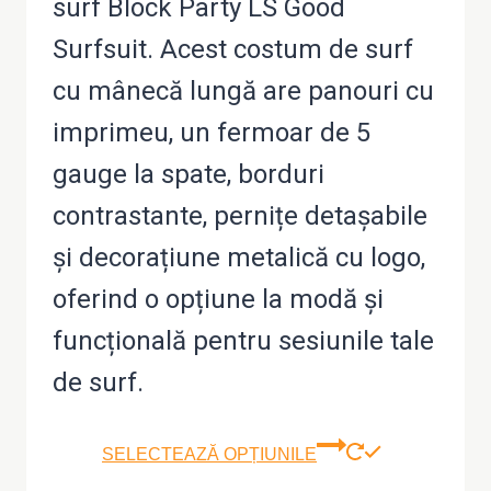
surf Block Party LS Good
Surfsuit. Acest costum de surf
cu mânecă lungă are panouri cu
imprimeu, un fermoar de 5
gauge la spate, borduri
contrastante, pernițe detașabile
și decorațiune metalică cu logo,
oferind o opțiune la modă și
funcțională pentru sesiunile tale
de surf.
Aces
SELECTEAZĂ OPȚIUNILE