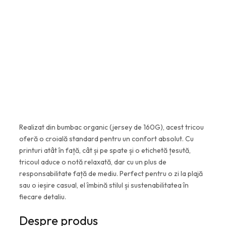
1
,
5
5
9
0
,
0
l
0
e
i
l
.
e
Realizat din bumbac organic (jersey de 160G), acest tricou
oferă o croială standard pentru un confort absolut. Cu
i
printuri atât în față, cât și pe spate și o etichetă țesută,
.
tricoul aduce o notă relaxată, dar cu un plus de
responsabilitate față de mediu. Perfect pentru o zi la plajă
sau o ieșire casual, el îmbină stilul și sustenabilitatea în
fiecare detaliu.
Despre produs