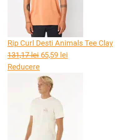
Rip Curl Desti Animals Tee Clay
131,17
lei
Prețul
65,59
lei
Prețul
Reducere
inițial
curent
a
este:
fost:
65,59 lei.
131,17 lei.