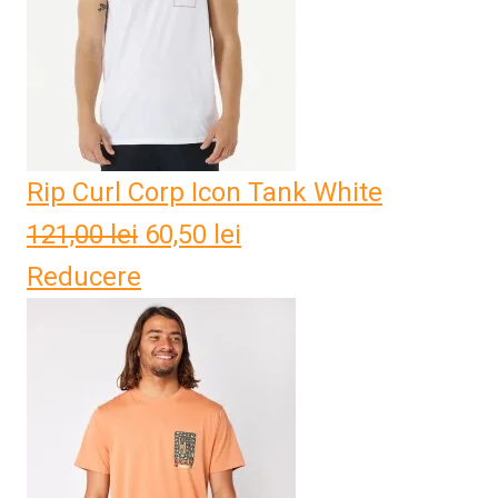
Rip Curl Corp Icon Tank White
121,00
lei
Prețul
60,50
lei
Prețul
Reducere
inițial
curent
a
este:
fost:
60,50 lei.
121,00 lei.