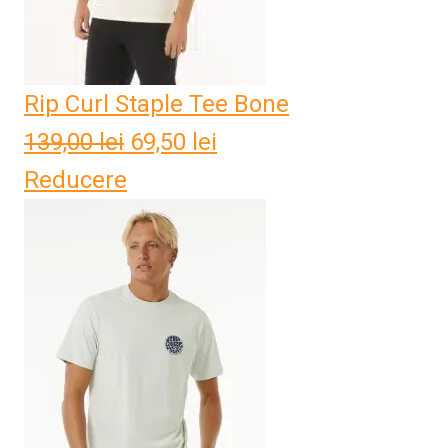
Rip Curl Staple Tee Bone
139,00
lei
Prețul
69,50
lei
Prețul
Reducere
inițial
curent
a
este:
fost:
69,50 lei.
139,00 lei.