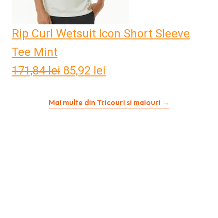
Rip Curl Wetsuit Icon Short Sleeve
Tee Mint
171,84
lei
Prețul
85,92
lei
Prețul
inițial
curent
Mai multe din Tricouri si maiouri →
a
este:
fost:
85,92 lei.
171,84 lei.