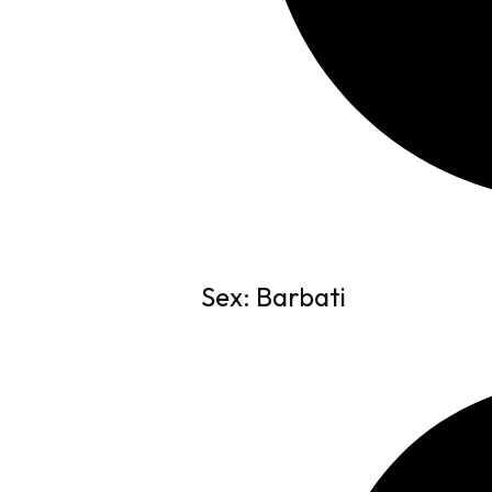
Sex: Barbati