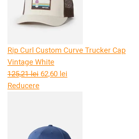
Rip Curl Custom Curve Trucker Cap
Vintage White
125,21
lei
Prețul
62,60
lei
Prețul
Reducere
inițial
curent
a
este:
fost:
62,60 lei.
125,21 lei.