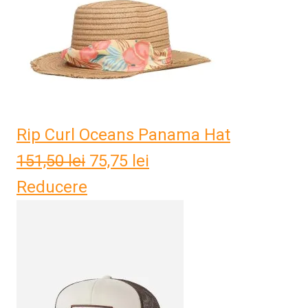
Rip Curl Oceans Panama Hat
151,50
lei
Prețul
75,75
lei
Prețul
Reducere
inițial
curent
a
este:
fost:
75,75 lei.
151,50 lei.