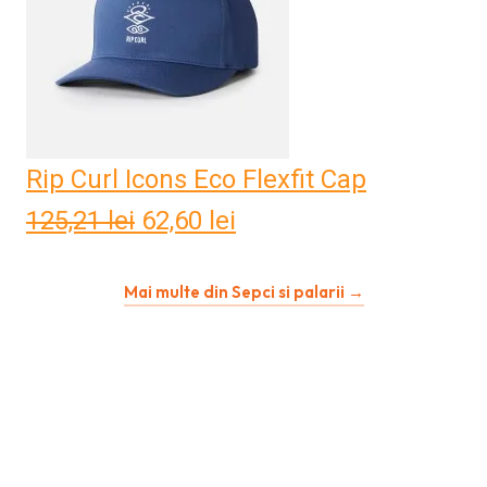
Rip Curl Icons Eco Flexfit Cap
125,21
lei
Prețul
62,60
lei
Prețul
inițial
curent
Mai multe din Sepci si palarii →
a
este:
fost:
62,60 lei.
125,21 lei.