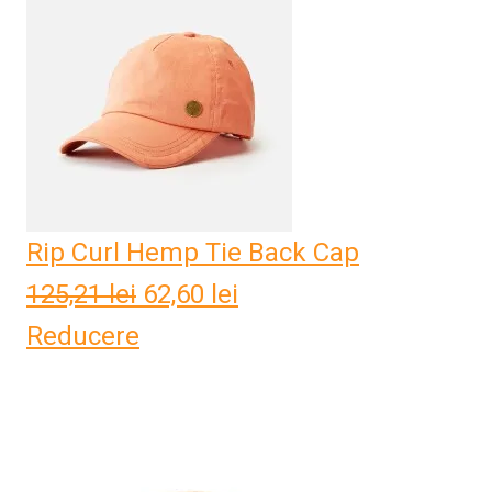
Rip Curl Hemp Tie Back Cap
125,21
lei
Prețul
62,60
lei
Prețul
Reducere
inițial
curent
a
este:
fost:
62,60 lei.
125,21 lei.