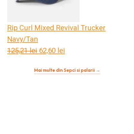
Rip Curl Mixed Revival Trucker
Navy/Tan
125,21
lei
Prețul
62,60
lei
Prețul
inițial
curent
Mai multe din Sepci si palarii →
a
este:
fost:
62,60 lei.
125,21 lei.