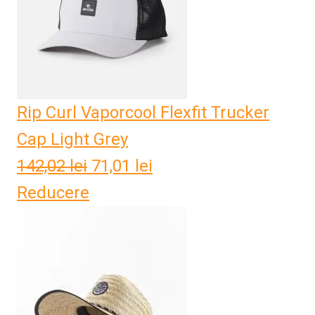
Rip Curl Vaporcool Flexfit Trucker
Cap Light Grey
142,02
lei
Prețul
71,01
lei
Prețul
Reducere
inițial
curent
a
este:
fost:
71,01 lei.
142,02 lei.