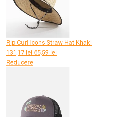
Rip Curl Icons Straw Hat Khaki
131,17
lei
Prețul
65,59
lei
Prețul
Reducere
inițial
curent
a
este:
fost:
65,59 lei.
131,17 lei.