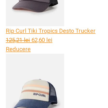
Rip Curl Tiki Tropics Desto Trucker
125,21
lei
Prețul
62,60
lei
Prețul
Reducere
inițial
curent
a
este:
fost:
62,60 lei.
125,21 lei.