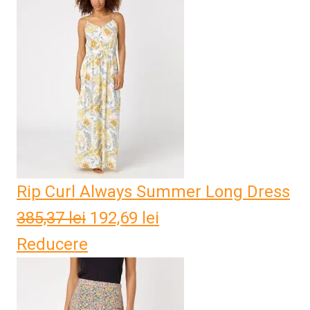
fost:
152,01 lei.
304,03 lei.
Rip Curl Always Summer Long Dress
385,37
lei
Prețul
192,69
lei
Prețul
Reducere
inițial
curent
a
este:
fost:
192,69 lei.