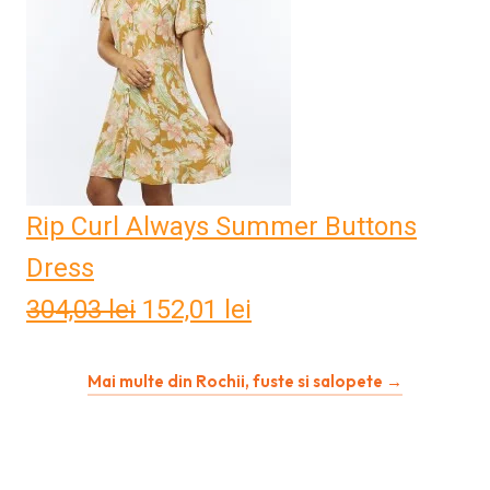
Rip Curl Always Summer Buttons
Dress
304,03
lei
Prețul
152,01
lei
Prețul
inițial
curent
Mai multe din Rochii, fuste si salopete →
a
este:
fost:
152,01 lei.
304,03 lei.