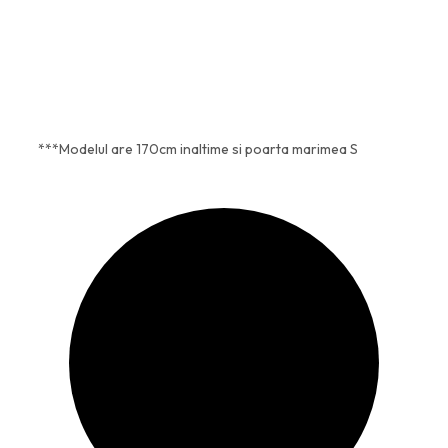
4
8
3
,
6
1
,
1
2
***Modelul are 170cm inaltime si poarta marimea S
1
l
e
l
i
e
.
i
.