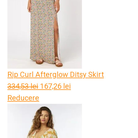
385,37 lei.
Rip Curl Afterglow Ditsy Skirt
334,53
lei
Prețul
167,26
lei
Prețul
Reducere
inițial
curent
a
este:
fost:
167,26 lei.
334,53 lei.