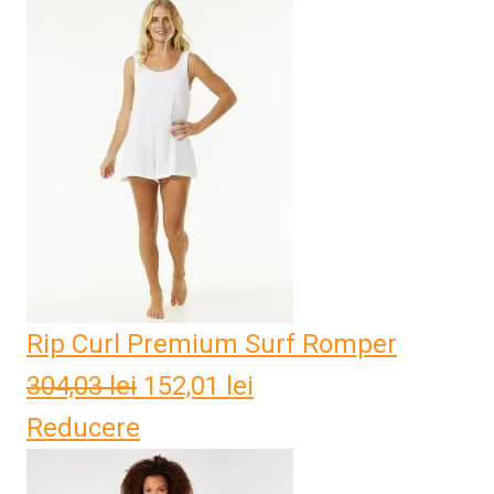
Rip Curl Premium Surf Romper
304,03
lei
Prețul
152,01
lei
Prețul
Reducere
inițial
curent
a
este: